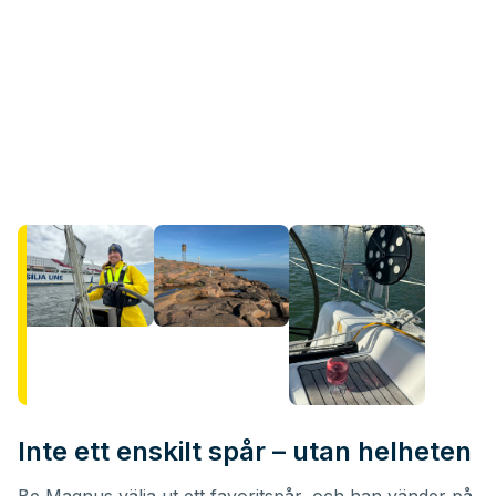
Inte ett enskilt spår – utan helheten