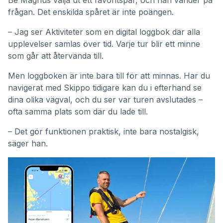
Be Magnus välja ut ett favoritspår, och han vänder på
frågan. Det enskilda spåret är inte poängen.
– Jag ser Aktiviteter som en digital loggbok där alla
upplevelser samlas över tid. Varje tur blir ett minne
som går att återvända till.
Men loggboken är inte bara till för att minnas. Har du
navigerat med Skippo tidigare kan du i efterhand se
dina olika vägval, och du ser var turen avslutades –
ofta samma plats som där du lade till.
– Det gör funktionen praktisk, inte bara nostalgisk,
säger han.