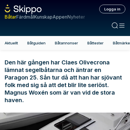
Logga in
Båtar
Färdmål
Kunskap
Appen
Nyheter
Aktuellt
Båtguiden
Båtannonser
Båttester
Båtmärk
Den här gången har Claes Olivecrona
lämnat segelbåtarna och äntrar en
Paragon 25. Sån tur då att han har sjövant
folk med sig så att det blir lite seriöst.
Magnus Woxén som är van vid de stora
haven.