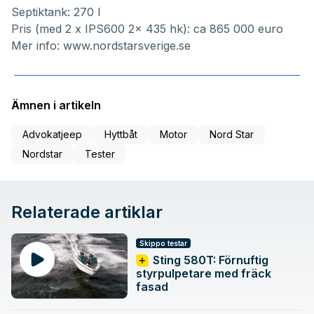
Septiktank: 270 l
Pris (med 2 x IPS600 2x 435 hk): ca 865 000 euro
Mer info:
www.nordstarsverige.se
Ämnen i artikeln
Advokatjeep
Hyttbåt
Motor
Nord Star
Nordstar
Tester
Relaterade artiklar
Skippo testar
Sting 580T: Förnuftig
styrpulpetare med fräck
fasad