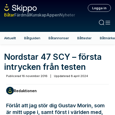
Logga in
Båtar
Färdmål
Kunskap
Appen
Nyheter
Aktuellt
Båtguiden
Båtannonser
Båttester
Båtmärk
Nordstar 47 SCY – första
intrycken från testen
Publicerad
16 november 2016
|
Uppdaterad
8 april 2024
Redaktionen
Förlåt att jag stör dig Gustav Morin, som
är mitt uppe i, samt först i världen med,