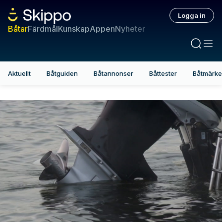
Logga in
Båtar
Färdmål
Kunskap
Appen
Nyheter
Aktuellt
Båtguiden
Båtannonser
Båttester
Båtmärk