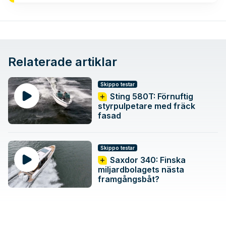
Relaterade artiklar
Skippo testar
Sting 580T: Förnuftig
styrpulpetare med fräck
fasad
Skippo testar
Saxdor 340: Finska
miljardbolagets nästa
framgångsbåt?