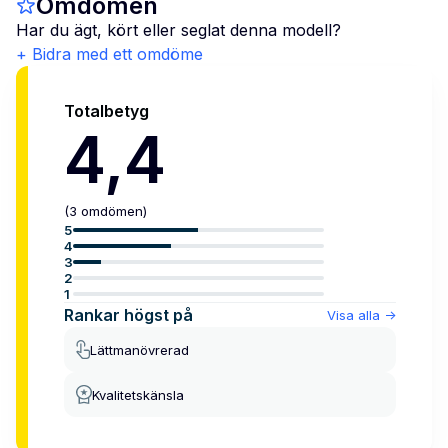
Omdömen
Har du ägt, kört eller seglat denna modell?
+ Bidra med ett omdöme
Totalbetyg
4,4
(
3
omdömen
)
5
4
3
2
1
Rankar högst på
Visa alla
->
Lättmanövrerad
Kvalitetskänsla