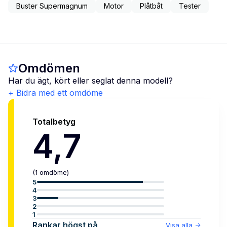
Buster Supermagnum
Motor
Plåtbåt
Tester
Omdömen
Har du ägt, kört eller seglat denna modell?
+ Bidra med ett omdöme
Totalbetyg
4,7
(
1
omdöme
)
5
4
3
2
1
Rankar högst på
Visa alla
->