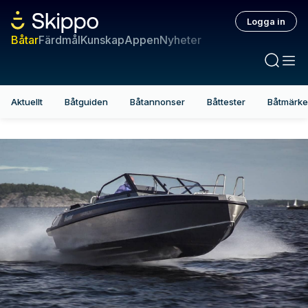
Logga in
Båtar
Färdmål
Kunskap
Appen
Nyheter
Aktuellt
Båtguiden
Båtannonser
Båttester
Båtmärk