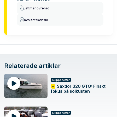
Lättmanövrerad
Kvalitetskänsla
Relaterade artiklar
Skippo testar
Saxdor 320 GTO: Finskt
fokus på solkusten
Skippo testar