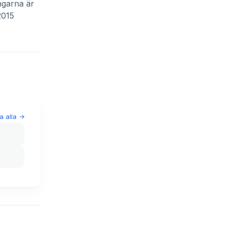
ngarna är
2015
a alla
->