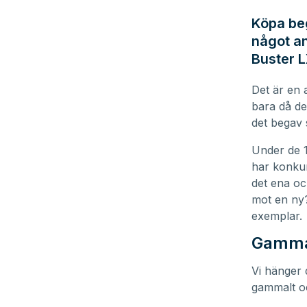
Köpa beg
något an
Buster L
Det är en 
bara då de
det begav s
Under de 1
har konkur
det ena oc
mot en ny?
exemplar.
Gammal
Vi hänger 
gammalt oc