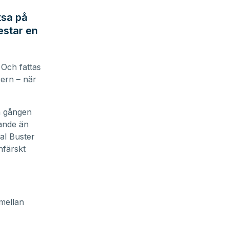
tsa på
estar en
 Och fattas
bern – när
a gången
lande än
al Buster
nfärskt
 mellan