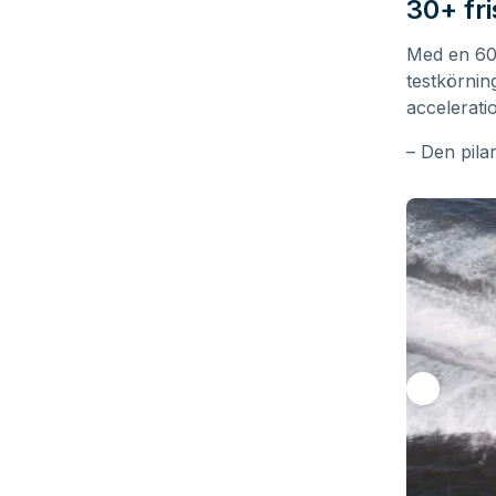
30+ fr
Med en 60
testkörni
acceleratio
– Den pila