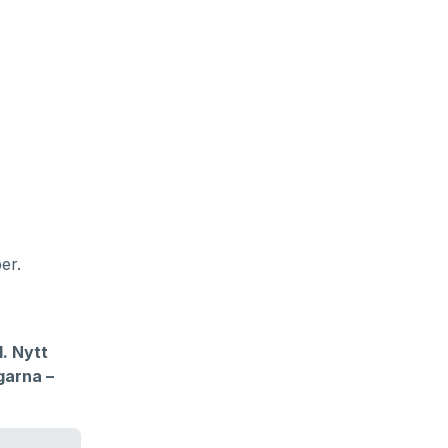
er.
. Nytt
garna –