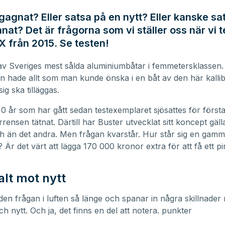
agnat? Eller satsa på en nytt? Eller kanske sa
nat? Det är frågorna som vi ställer oss när vi t
X från 2015. Se testen!
av Sveriges mest sålda aluminiumbåtar i femmetersklassen.
n hade allt som man kunde önska i en båt av den här kalli
ig ska tilläggas.
0 år som har gått sedan testexemplaret sjösattes för först
rensen tätnat. Därtill har
Buster
utvecklat sitt koncept gäl
h än det andra. Men frågan kvarstår. Hur står sig en gamm
 Är det värt att lägga 170 000 kronor extra för att få ett pi
t mot nytt
den frågan i luften så länge och spanar in några skillnader
h nytt. Och ja, det finns en del att notera. punkter