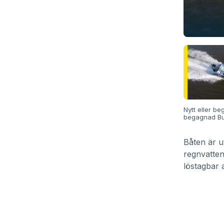
Nytt eller be
begagnad Bus
Båten är u
regnvatten
löstagbar a