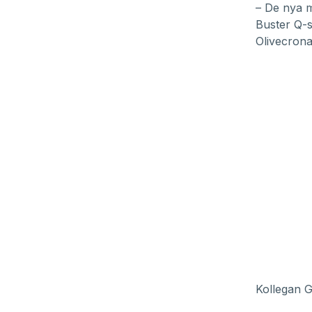
– De nya m
Buster Q-s
Olivecrona
Kollegan G