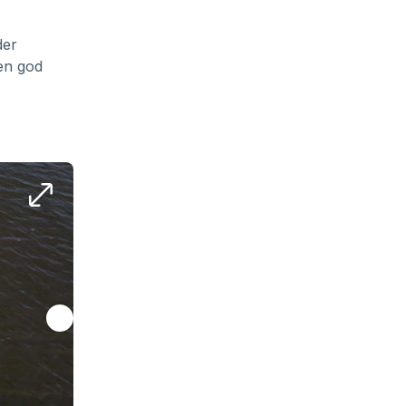
der
en god