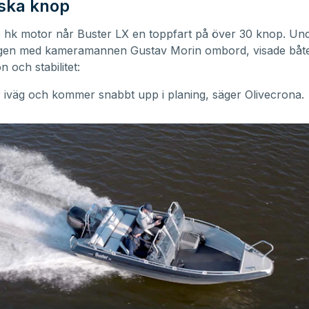
iska knop
 hk motor når Buster LX en toppfart på över 30 knop. Un
ngen med kameramannen Gustav Morin ombord, visade båt
n och stabilitet:
r iväg och kommer snabbt upp i planing, säger Olivecrona.