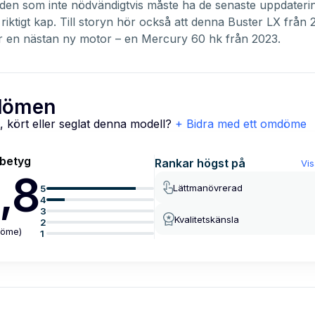
den som inte nödvändigtvis måste ha de senaste uppdateri
 riktigt kap. Till storyn hör också att denna
Buster LX
från 
ar en nästan ny motor – en Mercury 60 hk från 2023.
ömen
, kört eller seglat denna modell?
+ Bidra med ett omdöme
lbetyg
Rankar högst på
Vis
,8
Lättmanövrerad
5
4
3
Kvalitetskänsla
2
öme
)
1