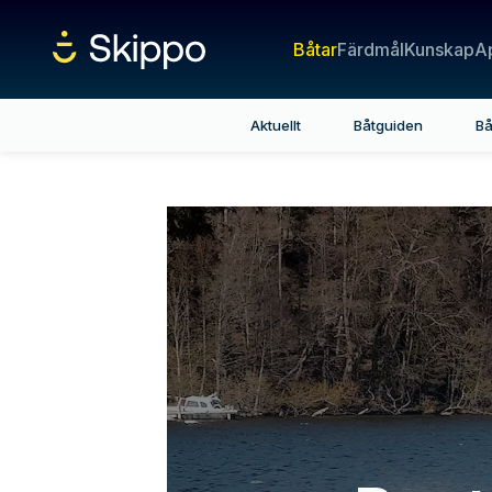
Båtar
Färdmål
Kunskap
A
Aktuellt
Båtguiden
Bå