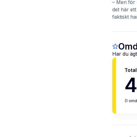
– Men för 
det här ett
faktiskt h
Omd
Har du ägt
Tota
4
(
1
omd