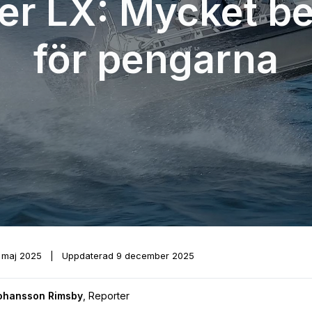
er LX: Mycket b
för pengarna
 maj 2025
|
Uppdaterad
9 december 2025
Johansson Rimsby
,
Reporter