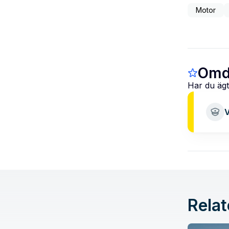
Motor
Omd
Har du ägt
V
Relat