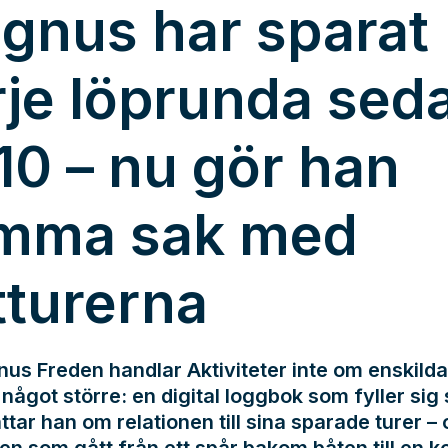
gnus har sparat
rje löprunda sed
10 – nu gör han
mma sak med
tturerna
us Freden handlar Aktiviteter inte om enskilda
något större: en digital loggbok som fyller sig s
ttar han om relationen till sina sparade turer –
en som gått från ett spår bakom båten till en k