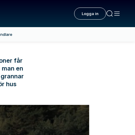
Logga in
ndlare
joner får
r man en
v grannar
ör hus