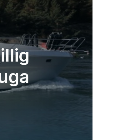
llig
tuga