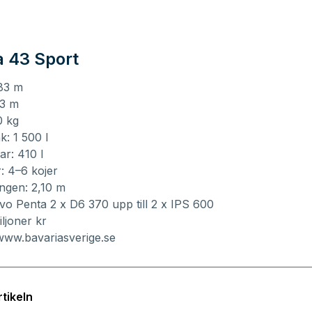
a 43 Sport
,83 m
43 m
0 kg
k: 1 500 l
ar: 410 l
r: 4–6 kojer
ongen: 2,10 m
vo Penta 2 x D6 370 upp till 2 x IPS 600
iljoner kr
www.bavariasverige.se
tikeln