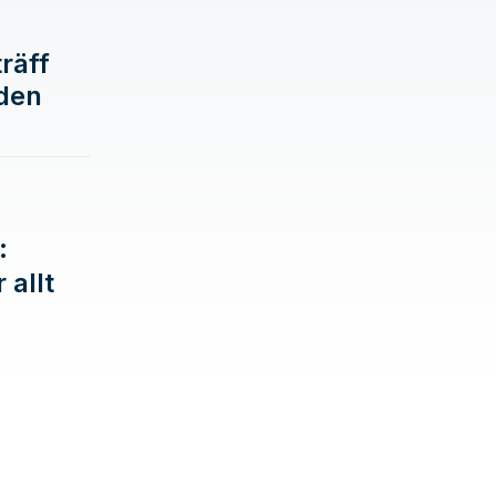
räff
nden
:
 allt