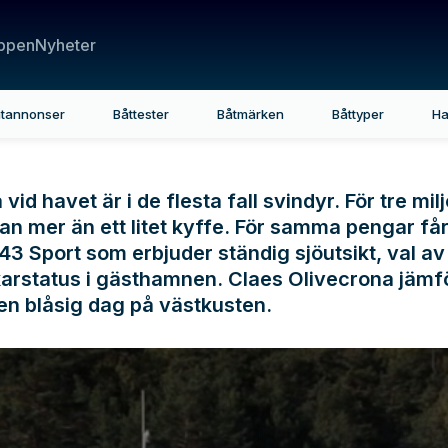
ppen
Nyheter
tannonser
Båttester
Båtmärken
Båttyper
Ha
vid havet är i de flesta fall svindyr. För tre mil
an mer än ett litet kyffe. För samma pengar få
43 Sport som erbjuder ständig sjöutsikt, val a
arstatus i gästhamnen. Claes Olivecrona jämf
en blåsig dag på västkusten.