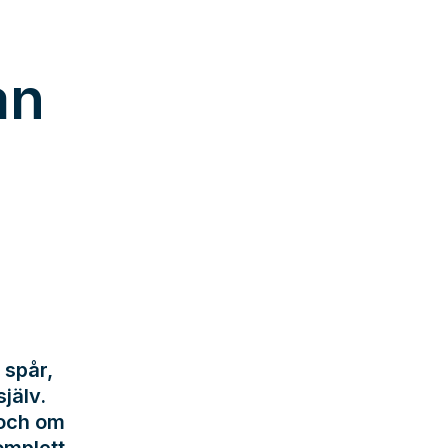
an
 spår,
jälv.
 och om
omplett