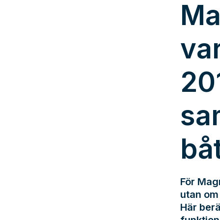
Ma
va
20
sa
bå
För Magn
utan om 
Här berä
funktion