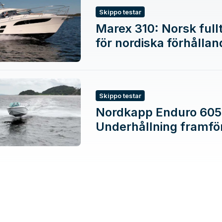
Skippo testar
Marex 310: Norsk fullt
för nordiska förhålla
Skippo testar
Nordkapp Enduro 605
Underhållning framför