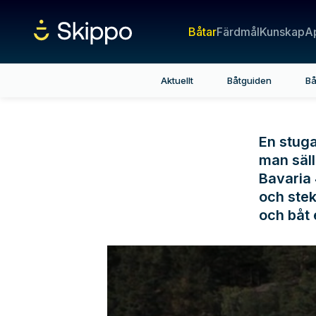
Båtar
Färdmål
Kunskap
A
Aktuellt
Båtguiden
Bå
En stuga 
man säll
Bavaria 
och stek
och båt 