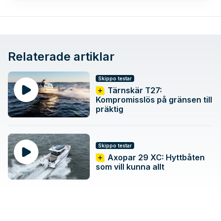
Relaterade artiklar
Skippo testar
Tärnskär T27:
Kompromisslös på gränsen till
präktig
Skippo testar
Axopar 29 XC: Hyttbåten
som vill kunna allt