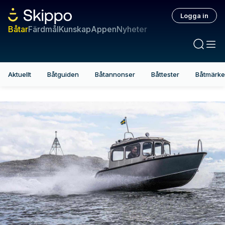
Logga in
Båtar
Färdmål
Kunskap
Appen
Nyheter
Aktuellt
Båtguiden
Båtannonser
Båttester
Båtmärk