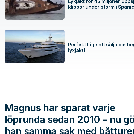
Lyxjakt för 45 miljoner upp
klippor under storm i Spani
Perfekt läge att sälja din 
lyxjakt!
Magnus har sparat varje
löprunda sedan 2010 – nu gö
han samma sak med båtture