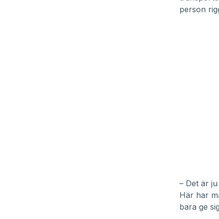
person rig
– Det är j
Här har ma
bara ge si