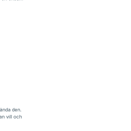
vända den.
n vill och