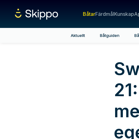
Båtar
Färdmål
Kunskap
A
Aktuellt
Båtguiden
Bå
Sw
21:
me
eg