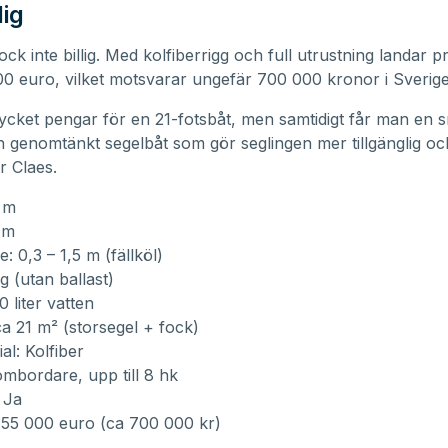
lig
ck inte billig. Med kolfiberrigg och full utrustning landar pr
00 euro, vilket motsvarar ungefär 700 000 kronor i Sverige
ycket pengar för en 21-fotsbåt, men samtidigt får man en s
 genomtänkt segelbåt som gör seglingen mer tillgänglig och
r Claes.
 m
 m
: 0,3 – 1,5 m (fällköl)
g (utan ballast)
0 liter vatten
ca 21 m² (storsegel + fock)
al: Kolfiber
mbordare, upp till 8 hk
 Ja
a 55 000 euro (ca 700 000 kr)