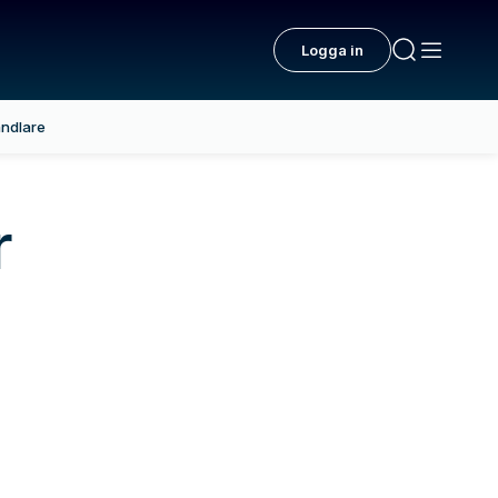
Logga in
ndlare
r