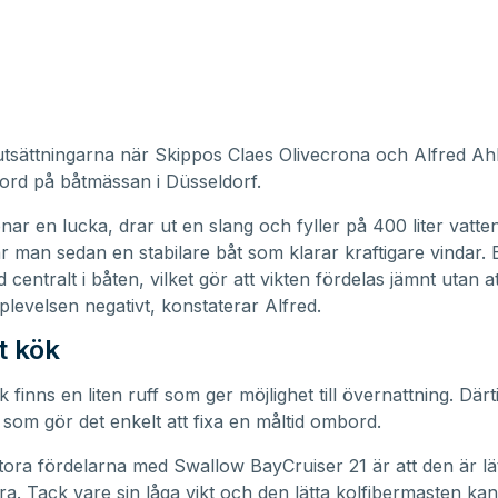
utsättningarna när Skippos Claes Olivecrona och Alfred Ah
ord på båtmässan i Düsseldorf.
ar en lucka, drar ut en slang och fyller på 400 liter vatten
r man sedan en stabilare båt som klarar kraftigare vindar. 
 centralt i båten, vilket gör att vikten fördelas jämnt utan 
plevelsen negativt, konstaterar Alfred.
t kök
finns en liten ruff som ger möjlighet till övernattning. Därti
s som gör det enkelt att fixa en måltid ombord.
tora fördelarna med Swallow BayCruiser 21 är att den är lät
ra. Tack vare sin låga vikt och den lätta kolfibermasten k