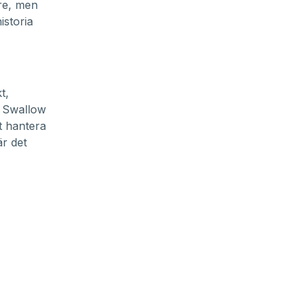
are, men
istoria
t,
. Swallow
tt hantera
är det