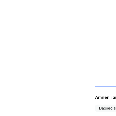
Ämnen i ar
Dagsegla