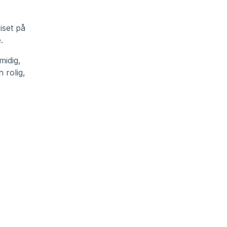
iset på
.
midig,
 rolig,