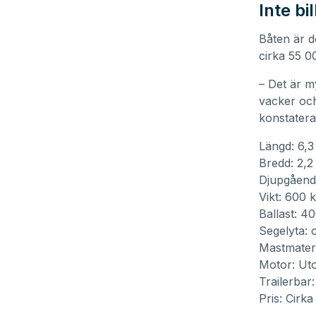
Inte bil
Båten är do
cirka 55 0
– Det är m
vacker och
konstatera
Längd: 6,3
Bredd: 2,2
Djupgående
Vikt: 600 k
Ballast: 40
Segelyta: 
Mastmateri
Motor: Uto
Trailerbar:
Pris: Cirk