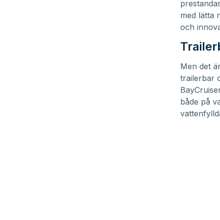
prestandas
med lätta 
och innova
Traile
Men det är
trailerbar
BayCruiser 
både på va
vattenfylld