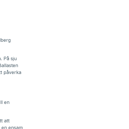
lberg
. På sju
Ballasten
att påverka
ll en
t att
an en ensam