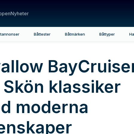
ppen
Nyheter
tannonser
Båttester
Båtmärken
Båttyper
Ha
allow BayCruise
 Skön klassiker
d moderna
enskaper