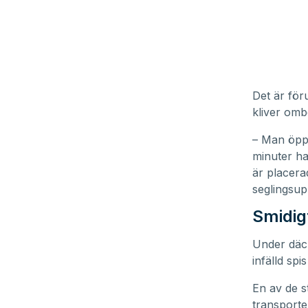
Det är för
kliver omb
– Man öppn
minuter ha
är placerad
seglingsup
Smidig
Under däck 
infälld spi
En av de s
transporte