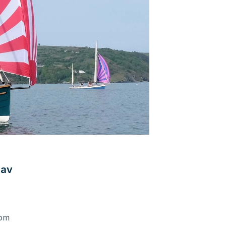
 av
som