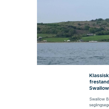
0
seconds
of
Klassisk
4
frestand
minutes,
36
Swallow
seconds
Volume
90%
Swallow Ba
seglingseg