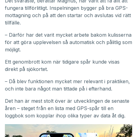
Det svåraste, berättar Magnus, har varit att få allt att
fungera tillförlitligt. Inspelningen bygger på bra GPS-
mottagning och på att den startar och avslutas vid rätt
tillfälle.
– Därför har det varit mycket arbete bakom kulisserna
för att göra upplevelsen så automatisk och pålitlig som
möjligt.
Ett genombrott kom när tidigare spår kunde visas
direkt på sjökortet.
– Då blev funktionen mycket mer relevant i praktiken,
och inte bara något man tittade på i efterhand.
Det han är mest stolt över är utvecklingen de senaste
åren – steget från en lista med GPS-spår till en
loggbok som kopplar ihop olika typer av data åt dig.