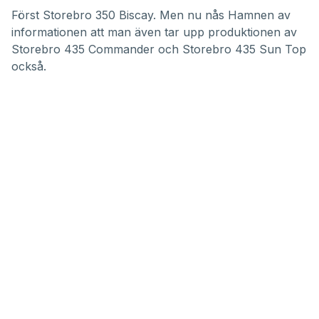
seconds
of
Först
Storebro 350 Biscay
. Men nu nås Hamnen av
45
informationen att man även tar upp produktionen av
minutes,
15
Storebro 435 Commander
och
Storebro 435 Sun Top
seconds
också.