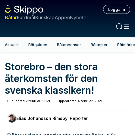
Logga in
Båtar
Färdmål
Kunskap
Appen
Nyheter
Aktuellt
Båtguiden
Båtannonser
Båttester
Båtmärk
Storebro – den stora
återkomsten för den
svenska klassikern!
Publicerad
2 februari 2021
|
Uppdaterad
4 februari 2021
Elias Johansson Rimsby
,
Reporter