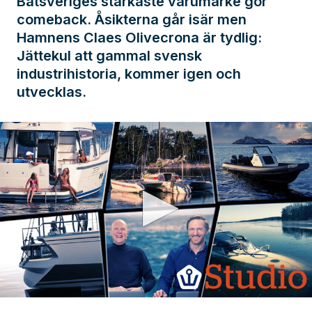
Båtsveriges starkaste varumärke gör
comeback. Åsikterna går isär men
Hamnens Claes Olivecrona är tydlig:
Jättekul att gammal svensk
industrihistoria, kommer igen och
utvecklas.
0