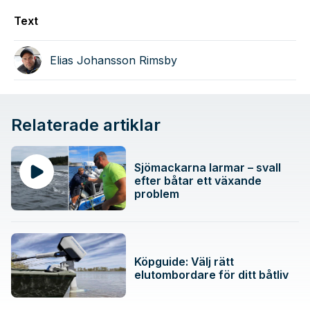
Text
Elias Johansson Rimsby
Relaterade artiklar
Sjömackarna larmar – svall
efter båtar ett växande
problem
Köpguide: Välj rätt
elutombordare för ditt båtliv