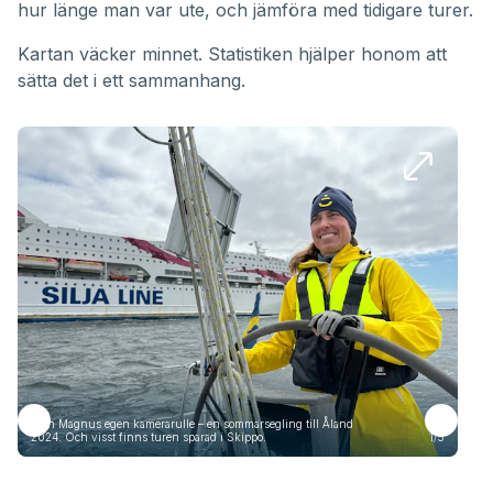
hur länge man var ute, och jämföra med tidigare turer.
Kartan väcker minnet. Statistiken hjälper honom att
sätta det i ett sammanhang.
Från Magnus egen kamerarulle – en sommarsegling till Åland
Frå
2024. Och visst finns turen sparad i Skippo.
1/5
2024