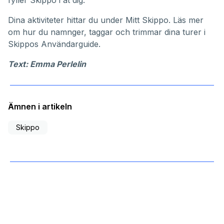
fyller Skippo i åt dig.
Dina aktiviteter hittar du under
Mitt Skippo
. Läs mer
om hur du namnger, taggar och trimmar dina turer i
Skippos
Användarguide
.
Text: Emma Perlelin
Ämnen i artikeln
Skippo