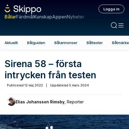
Logga in
Båtar
Färdmål
Kunskap
Appen
Nyheter
Aktuellt
Båtguiden
Båtannonser
Båttester
Båtmärk
Sirena 58 – första
intrycken från testen
Publicerad
12 maj 2022
|
Uppdaterad
5 mars 2024
Elias Johansson Rimsby
,
Reporter