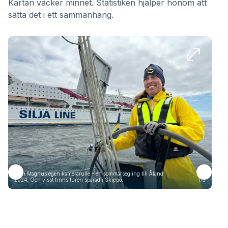
Kartan väcker minnet. Statistiken hjälper honom att
sätta det i ett sammanhang.
Från Magnus egen kamerarulle – en sommarsegling till Åland
Frå
2024. Och visst finns turen sparad i Skippo.
1/5
2024