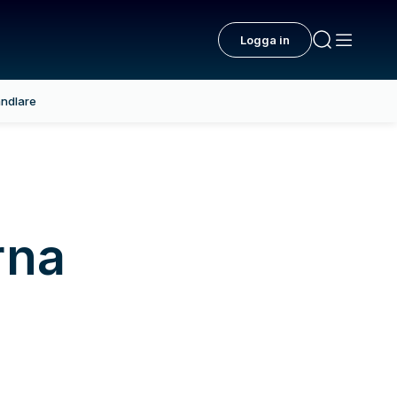
Logga in
ndlare
rna