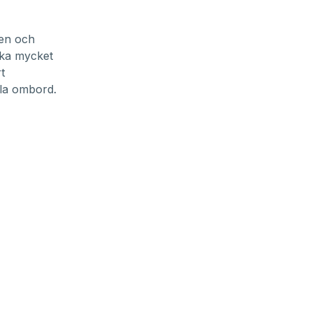
 en och
ika mycket
t
lla ombord.