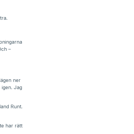
tra.
ppningarna
Och –
 vägen ner
 igen. Jag
land Runt.
te har rätt