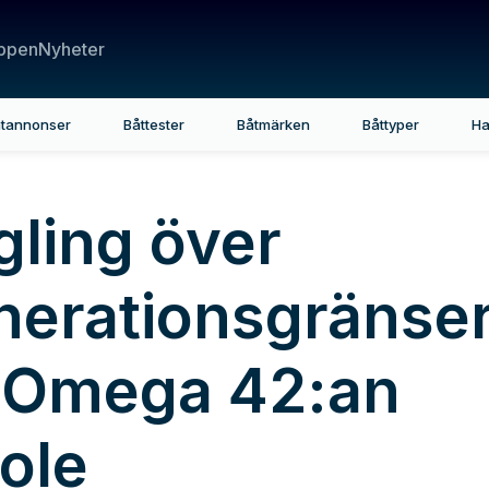
ppen
Nyheter
tannonser
Båttester
Båtmärken
Båttyper
Ha
gling över
nerationsgränse
 Omega 42:an
ole