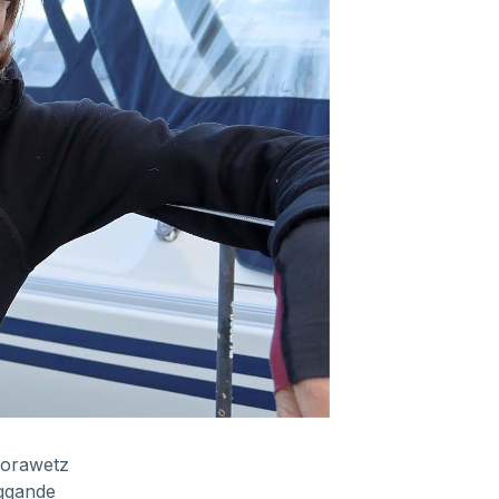
Morawetz
äggande