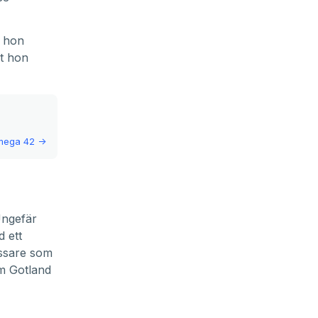
m hon
et hon
mega 42
->
Ungefär
 ett
yssare som
om Gotland