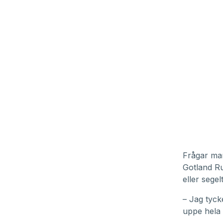
Frågar man
Gotland Ru
eller segel
– Jag tycke
uppe hela 