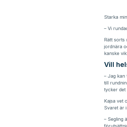
Starka min
– Vi rundad
Rätt sorts
jordnära o
kanske vikt
Vill he
– Jag kan 
till rundn
tycker det 
Kajsa vet 
Svaret är i
– Segling 
förutsättn