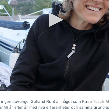
r ingen duvunge. Gotland Runt är något som Kajsa Tesch 
 till år efter år med nya erfarenheter och samma grundl