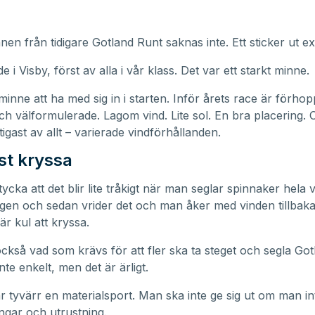
nen från tidigare Gotland Runt saknas inte. Ett sticker ut ex
e i Visby, först av alla i vår klass. Det var ett starkt minne.
 minne att ha med sig in i starten. Inför årets race är förho
ch välformulerade. Lagom vind. Lite sol. En bra placering. 
igast av allt – varierade vindförhållanden.
lst kryssa
tycka att det blir lite tråkigt när man seglar spinnaker hela
ingen och sedan vrider det och man åker med vinden tillbaka
är kul att kryssa.
också vad som krävs för att fler ska ta steget och segla Got
nte enkelt, men det är ärligt.
är tyvärr en materialsport. Man ska inte ge sig ut om man in
ingar och utrustning.