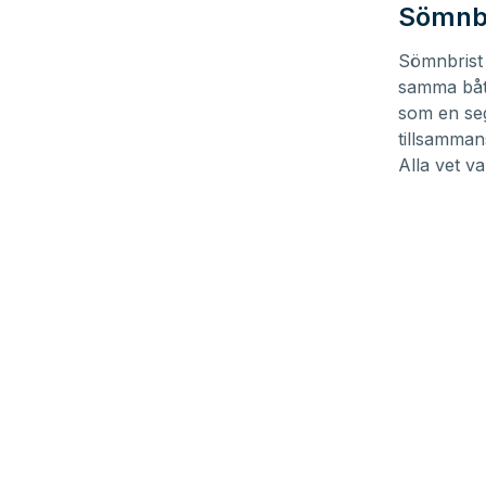
Sömnbr
Sömnbrist 
samma båt 
som en seg
tillsamman
Alla vet va