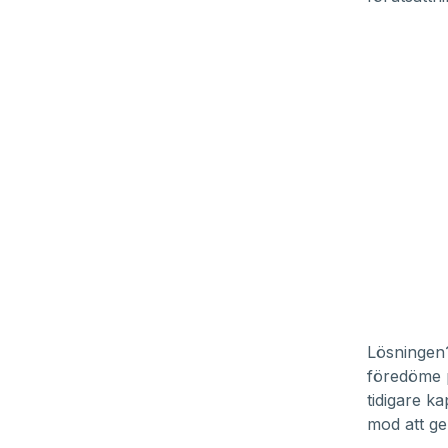
Lösningen?
föredöme p
tidigare k
mod att ge