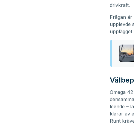
29
drivkraft.
seconds
Volume
90%
Frågan är
upplevde s
upplägget 
Välbep
Omega 42 e
densamma.
leende – l
klarar av 
Runt kräve