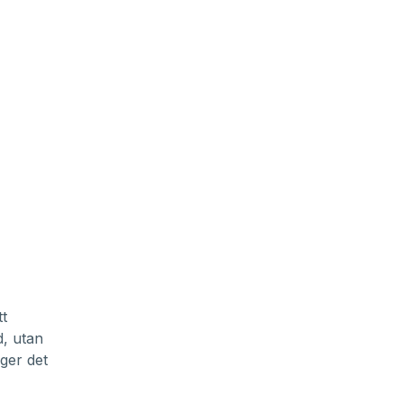
tt
d, utan
 ger det