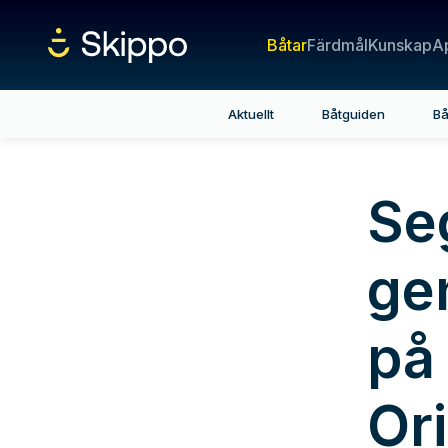
Båtar
Färdmål
Kunskap
A
Aktuellt
Båtguiden
Bå
Se
ge
på
Ori