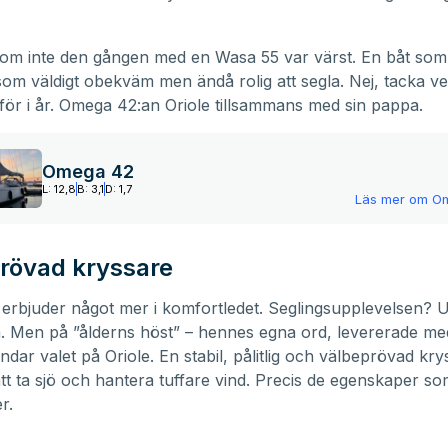
 om inte den gången med en
Wasa 55
var värst. En båt so
om väldigt obekväm men ändå rolig att segla. Nej, tacka v
för i år.
Omega 42
:an Oriole tillsammans med sin pappa.
Omega 42
L: 12,8
B: 3,1
D: 1,7
Läs mer om
O
rövad kryssare
rbjuder något mer i komfortledet. Seglingsupplevelsen? 
 Men på ”ålderns höst” – hennes egna ord, levererade med
andar valet på Oriole. En stabil, pålitlig och välbeprövad kr
att ta sjö och hantera tuffare vind. Precis de egenskaper s
r.