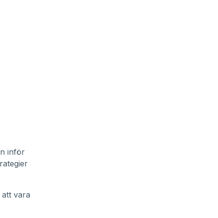
n inför
rategier
 att vara