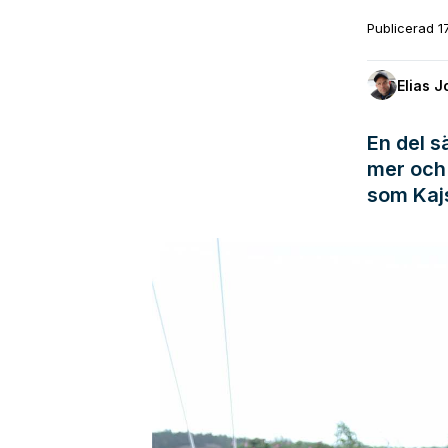
Publicerad
1
Elias 
En del s
mer och 
som Kaj