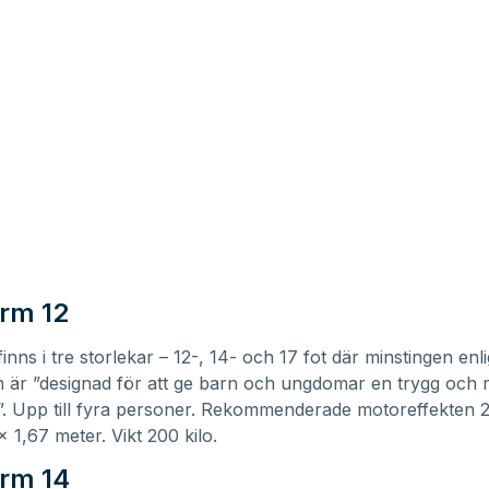
rm 12
nns i tre storlekar – 12-, 14- och 17 fot där minstingen enli
en är ”designad för att ge barn och ungdomar en trygg och ro
t”. Upp till fyra personer. Rekommenderade motoreffekten 
x 1,67 meter. Vikt 200 kilo.
rm 14