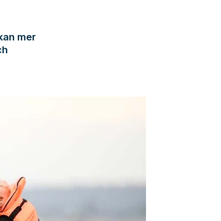
kan mer
ch