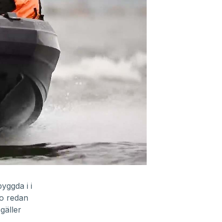
yggda i i
po redan
 gäller