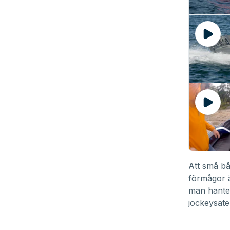
Att små bå
förmågor ä
man hanter
jockeysäten