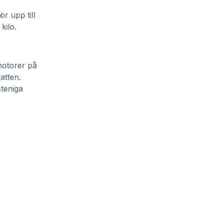
r upp till
kilo.
motorer på
atten.
steniga