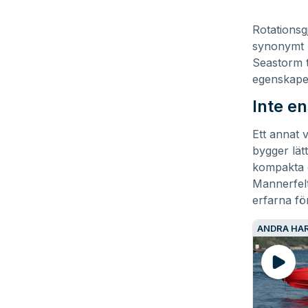
Rotationsg
synonymt m
Seastorm t
egenskape
Inte 
Ett annat 
bygger lät
kompakta o
Mannerfelt
erfarna fö
ANDRA HAR