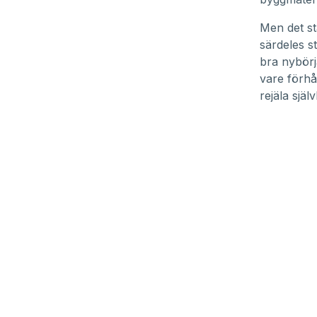
90%
Men det st
särdeles s
bra nybörj
vare förhå
rejäla själ