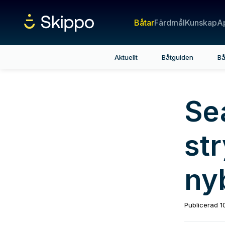
Båtar
Färdmål
Kunskap
A
Aktuellt
Båtguiden
Bå
Se
str
ny
Publicerad
1