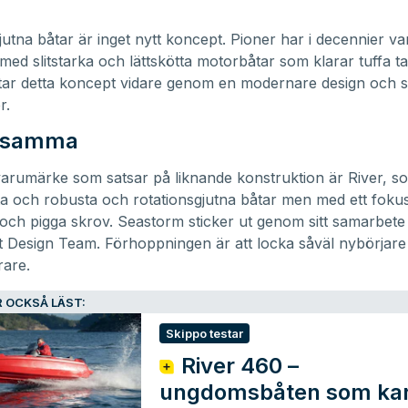
jutna båtar är inget nytt koncept.
Pioner
har i decennier var
ed slitstarka och lättskötta motorbåtar som klarar tuffa ta
ar detta koncept vidare genom en modernare design och s
r.
ensamma
varumärke som satsar på liknande konstruktion är
River
, s
ta och robusta och rotationsgjutna båtar men med ett foku
ch pigga skrov. Seastorm sticker ut genom sitt samarbet
 Design Team. Förhoppningen är att locka såväl nybörjar
rare.
 OCKSÅ LÄST:
Skippo testar
River 460 –
ungdomsbåten som kan 