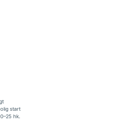
gt
lig start
20–25 hk.