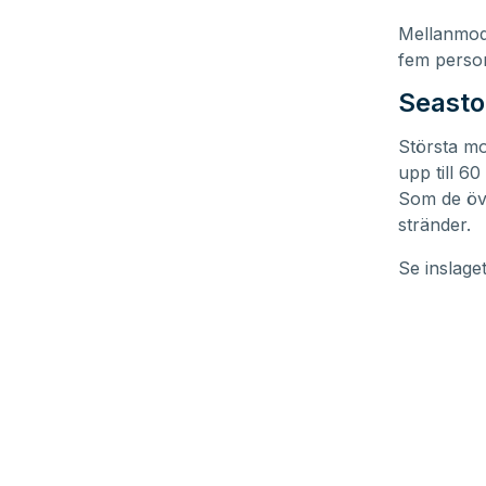
Mellanmode
fem person
Seasto
Största mo
upp till 60
Som de övr
stränder.
Se inslage