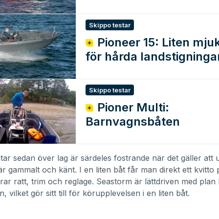
mer
Skippo testar
Pioneer 15: Liten mjukis
för hårda landstigninga
Skippo testar
Pioner Multi:
Barnvagnsbåten
tar sedan över lag är särdeles fostrande när det gäller att 
r gammalt och känt. I en liten båt får man direkt ett kvitto
ar ratt, trim och reglage. Seastorm är lättdriven med plan
, vilket gör sitt till för körupplevelsen i en liten båt.