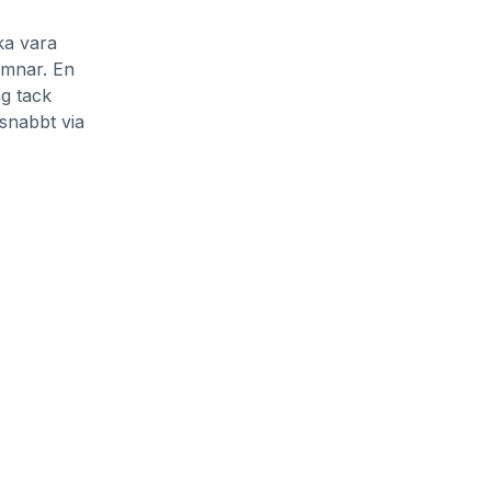
ka vara
hamnar. En
ng tack
 snabbt via