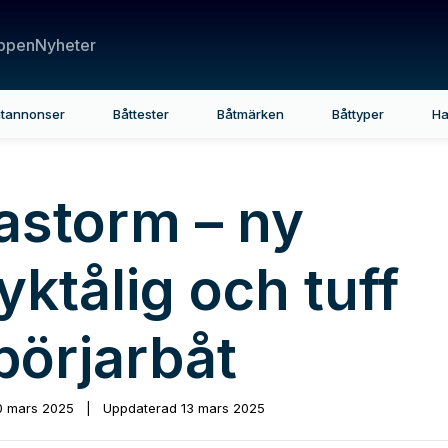
ppen
Nyheter
tannonser
Båttester
Båtmärken
Båttyper
Ha
astorm – ny
yktålig och tuff
börjarbåt
0 mars 2025
|
Uppdaterad
13 mars 2025