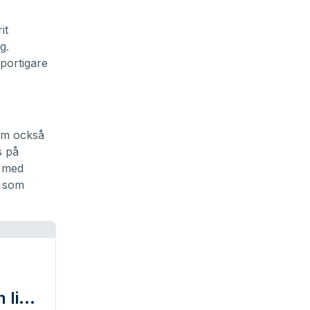
it
g.
portigare
om också
s på
e med
e som
lite