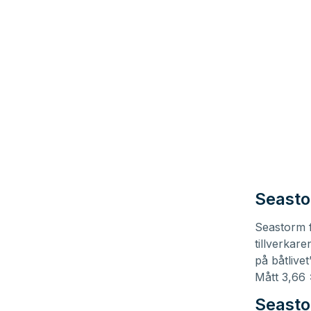
Seasto
Seastorm fi
tillverkar
på båtlive
Mått 3,66 
Seasto