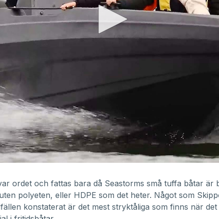
 var ordet och fattas bara då
Seastorms
små tuffa båtar är b
juten polyeten, eller HDPE som det heter. Något som Skip
illfällen konstaterat är det mest stryktåliga som finns när det
l i fritidsbåtar.