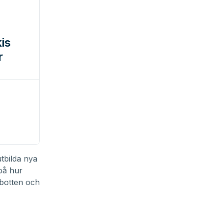
r
utbilda nya
 på hur
 botten och