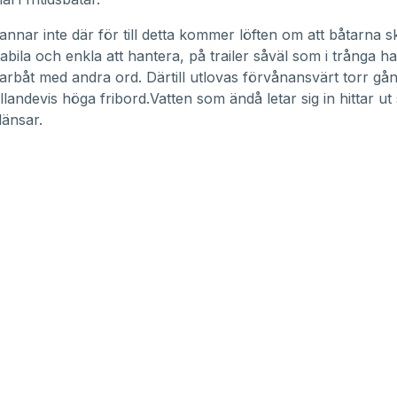
annar inte där för till detta kommer löften om att båtarna s
tabila och enkla att hantera, på trailer såväl som i trånga 
arbåt med andra ord. Därtill utlovas förvånansvärt torr gå
llandevis höga fribord.Vatten som ändå letar sig in hittar ut
vlänsar.