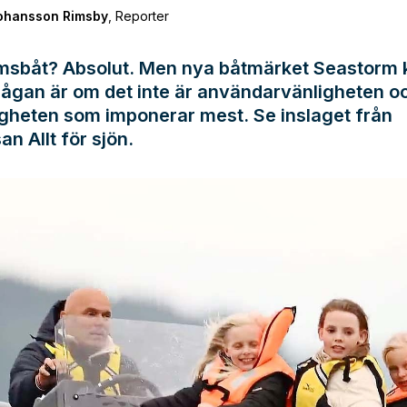
Johansson Rimsby
,
Reporter
sbåt? Absolut. Men nya båtmärket Seastorm 
rågan är om det inte är användarvänligheten o
igheten som imponerar mest. Se inslaget från
n Allt för sjön.