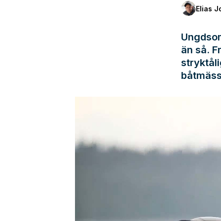
Elias 
Ungdsom
än så. F
stryktål
båtmässa