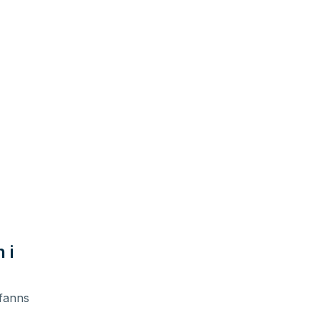
 i
 fanns