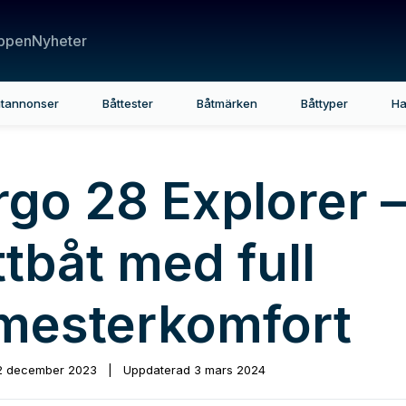
ppen
Nyheter
tannonser
Båttester
Båtmärken
Båttyper
Ha
rgo 28 Explorer –
tbåt med full
mesterkomfort
2 december 2023
|
Uppdaterad
3 mars 2024