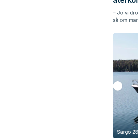
återko
– Jo vi dr
så om man 
Sargo 28