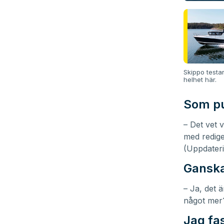
Skippo testa
helhet här
.
Som pu
– Det vet 
med redige
(Uppdater
Ganska
– Ja, det 
något mer
Jag fa