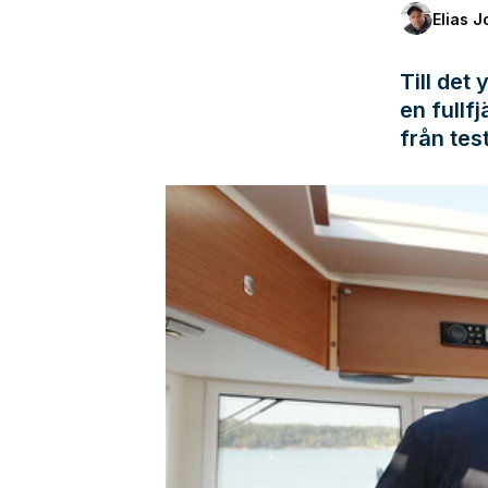
Elias 
Till det
en fullf
från tes