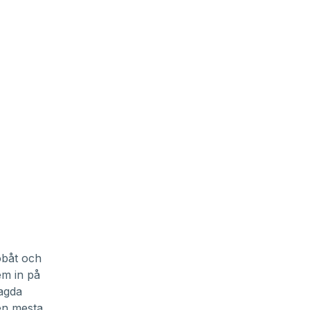
obåt och
em in på
sagda
en mesta