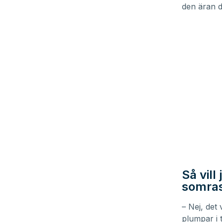
den äran då
Så vill
somras.
– Nej, det
plumpar i t