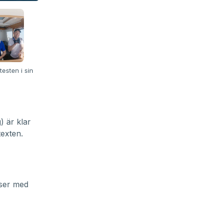
testen i sin
) är klar
texten.
aser med