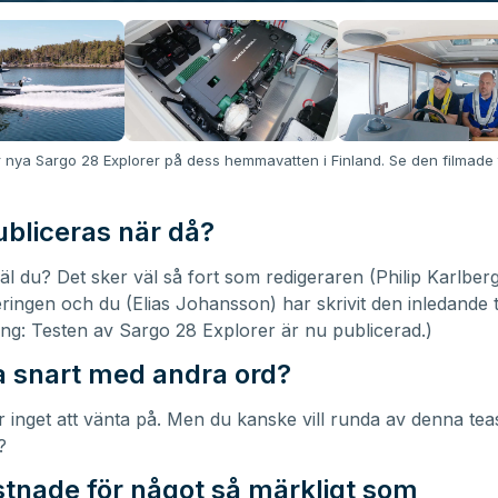
r nya Sargo 28 Explorer på dess hemmavatten i Finland.
Se den filmade 
bliceras när då?
väl du? Det sker väl så fort som redigeraren (Philip Karlberg
ringen och du (Elias Johansson) har skrivit den inledande 
ing:
Testen av Sargo 28 Explorer är nu publicerad.
)
 snart med andra ord?
är inget att vänta på. Men du kanske vill runda av denna te
?
stnade för något så märkligt som