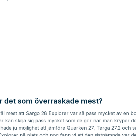
r det som överraskade mest?
väl mest att Sargo 28 Explorer var så pass mycket av en b
tar kan skilja sig pass mycket som de gör när man kryper d
i hade ju möjlighet att jämföra Quarken 27, Targa 27.2 och 
xplorer på plats och nog fann vi att den sistnämnda var d