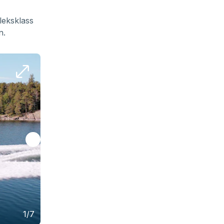
leksklass
n.
1/7
Volvo Penta D6 380 hk.