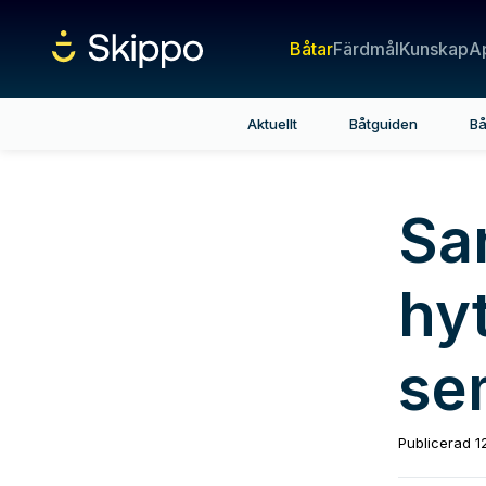
Båtar
Färdmål
Kunskap
A
Aktuellt
Båtguiden
Bå
Sa
hyt
se
Publicerad
1