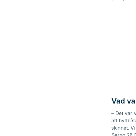
Vad va
– Det var 
att hyttbå
skinnet. V
Sargo
28 E