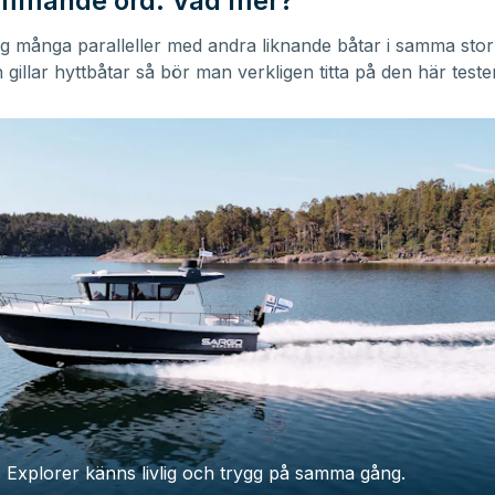
mmande ord. Vad mer?
og många paralleller med andra liknande båtar i samma stor
gillar hyttbåtar så bör man verkligen titta på den här teste
 Explorer känns livlig och trygg på samma gång.