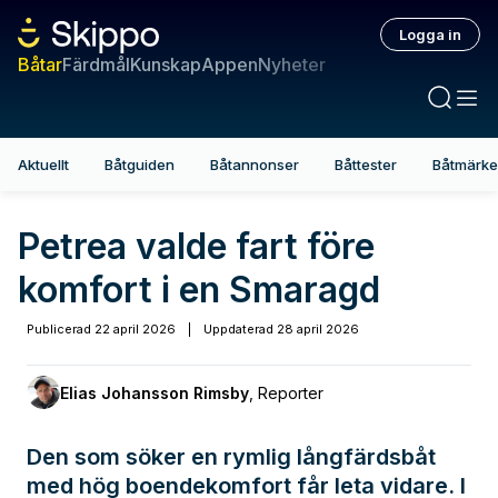
Logga in
Båtar
Färdmål
Kunskap
Appen
Nyheter
Aktuellt
Båtguiden
Båtannonser
Båttester
Båtmärk
Petrea valde fart före
komfort i en Smaragd
Publicerad
22 april 2026
|
Uppdaterad
28 april 2026
Elias Johansson Rimsby
,
Reporter
Den som söker en rymlig långfärdsbåt
med hög boendekomfort får leta vidare. I