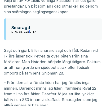
välja en av 70-talets verkliga klassiker när det gäller
prestanda? En båt som än i dag utmärker sig genom
sina svårslagna seglingsegenskaper.
Smaragd
L: 10,15
B: 2,23
D: 1,7
Sagt och gjort. Eller snarare sagt och fått. Redan vid
17 års ålder fick Petrea ta över båten från sina
föräldrar. Men historien började långt tidigare. Faktum
är att hon gjorde sin sjödebut strax efter födseln,
ombord på familjens Shipman 28.
– Från den allra första tiden har jag förstås inga
minnen. Däremot minns jag tiden i familjens Rival 22
fram till tio års ålder. Därefter följde ett lika lyckligt
båtliv i en S30 innan vi skaffade Smaragden som jag
alltså senare fick ta över.