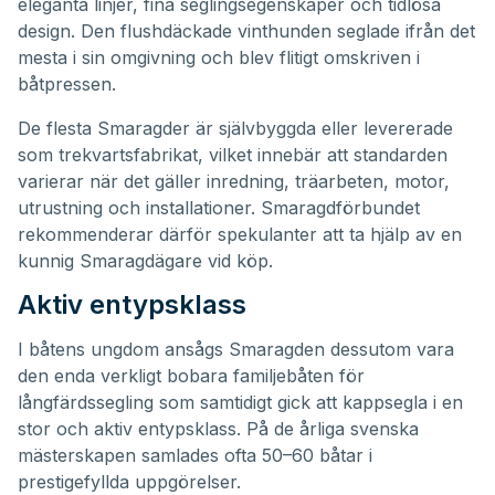
eleganta linjer, fina seglingsegenskaper och tidlösa
design. Den flushdäckade vinthunden seglade ifrån det
mesta i sin omgivning och blev flitigt omskriven i
båtpressen.
De flesta Smaragder är självbyggda eller levererade
som trekvartsfabrikat, vilket innebär att standarden
varierar när det gäller inredning, träarbeten, motor,
utrustning och installationer. Smaragdförbundet
rekommenderar därför spekulanter att ta hjälp av en
kunnig Smaragdägare vid köp.
Aktiv entypsklass
I båtens ungdom ansågs Smaragden dessutom vara
den enda verkligt bobara familjebåten för
långfärdssegling som samtidigt gick att kappsegla i en
stor och aktiv entypsklass. På de årliga svenska
mästerskapen samlades ofta 50–60 båtar i
prestigefyllda uppgörelser.