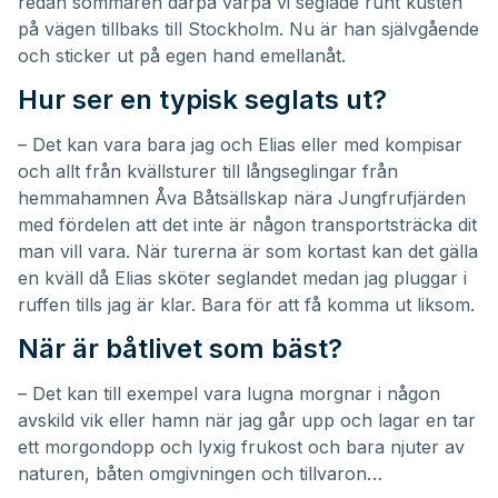
redan sommaren därpå varpå vi seglade runt kusten
på vägen tillbaks till Stockholm. Nu är han självgående
och sticker ut på egen hand emellanåt.
Hur ser en typisk seglats ut?
– Det kan vara bara jag och Elias eller med kompisar
och allt från kvällsturer till långseglingar från
hemmahamnen Åva Båtsällskap nära Jungfrufjärden
med fördelen att det inte är någon transportsträcka dit
man vill vara. När turerna är som kortast kan det gälla
en kväll då Elias sköter seglandet medan jag pluggar i
ruffen tills jag är klar. Bara för att få komma ut liksom.
När är båtlivet som bäst?
– Det kan till exempel vara lugna morgnar i någon
avskild vik eller hamn när jag går upp och lagar en tar
ett morgondopp och lyxig frukost och bara njuter av
naturen, båten omgivningen och tillvaron…