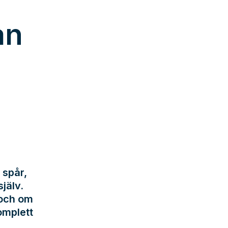
an
 spår,
jälv.
 och om
omplett