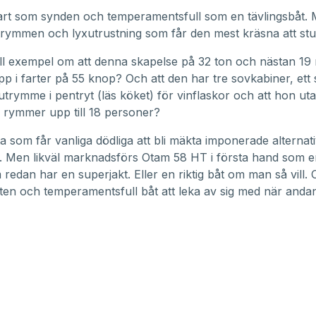
rt som synden och temperamentsfull som en tävlingsbåt. M
rymmen och lyxutrustning som får den mest kräsna att st
ill exempel om att denna skapelse på 32 ton och nästan 19
 i farter på 55 knop? Och att den har tre sovkabiner, ett s
utrymme i pentryt (läs köket) för vinflaskor och att hon ut
rymmer upp till 18 personer?
ta som får vanliga dödliga att bli mäkta imponerade alternati
. Men likväl marknadsförs Otam 58 HT i första hand som e
 redan har en superjakt. Eller en riktig båt om man så vill
 liten och temperamentsfull båt att leka av sig med när andan