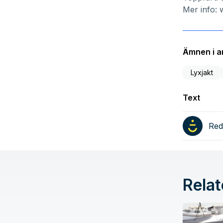
Mer info:
Ämnen i ar
Lyxjakt
Text
Red
Relat