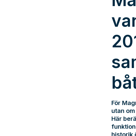
Ma
va
20
sa
bå
För Magn
utan om 
Här berä
funktion
historik 