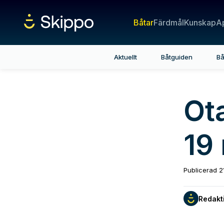
Båtar
Färdmål
Kunskap
A
Aktuellt
Båtguiden
Bå
Ot
19
Publicerad
2
Redakt