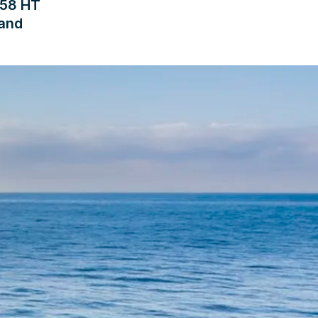
 58 HT
land