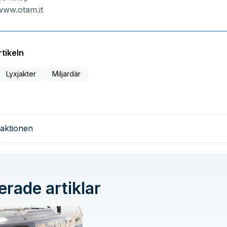
www.otam.it
tikeln
Lyxjakter
Miljardär
aktionen
erade artiklar