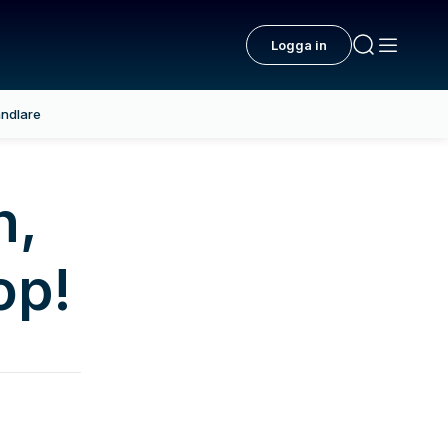
Logga in
ndlare
n,
op!