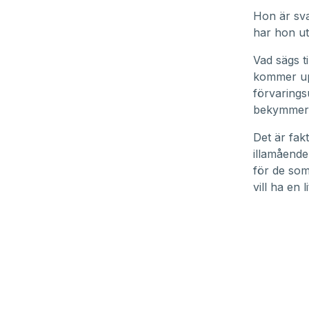
Hon är sva
har hon ut
Vad sägs t
kommer upp
förvarings
bekymmer 
Det är fak
illamående
för de som
vill ha en