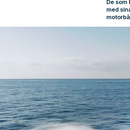
De som h
med sina
motorbåt