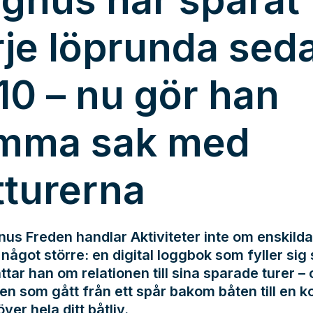
gnus har sparat
rje löprunda sed
10 – nu gör han
mma sak med
tturerna
us Freden handlar Aktiviteter inte om enskilda
något större: en digital loggbok som fyller sig s
ttar han om relationen till sina sparade turer –
en som gått från ett spår bakom båten till en k
över hela ditt båtliv.