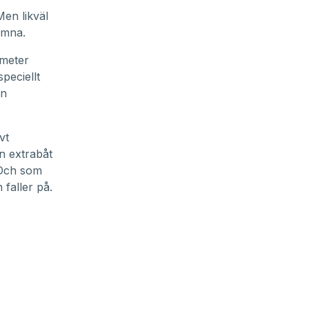
en likväl
umna.
 meter
peciellt
an
vt
n extrabåt
. Och som
 faller på.