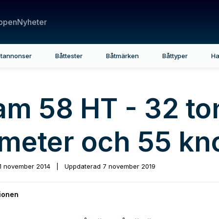
ppen
Nyheter
tannonser
Båttester
Båtmärken
Båttyper
Ha
am 58 HT - 32 to
 meter och 55 kn
1 november 2014
|
Uppdaterad
7 november 2019
ionen