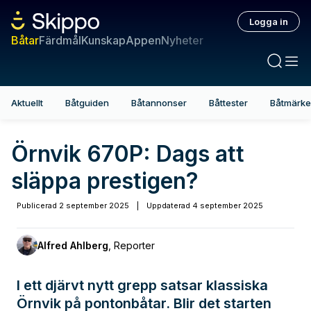
Logga in
Båtar
Färdmål
Kunskap
Appen
Nyheter
Aktuellt
Båtguiden
Båtannonser
Båttester
Båtmärk
Örnvik 670P: Dags att
släppa prestigen?
Publicerad
2 september 2025
|
Uppdaterad
4 september 2025
Alfred Ahlberg
,
Reporter
I ett djärvt nytt grepp satsar klassiska
Örnvik på pontonbåtar. Blir det starten