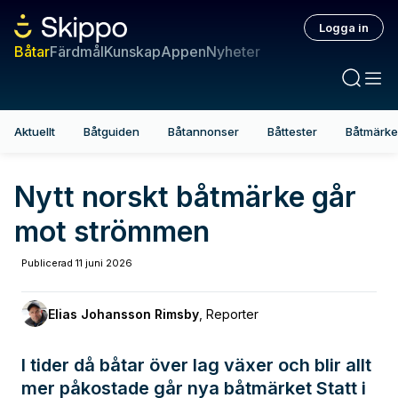
Logga in
Båtar
Färdmål
Kunskap
Appen
Nyheter
Aktuellt
Båtguiden
Båtannonser
Båttester
Båtmärk
Nytt norskt båtmärke går
mot strömmen
Publicerad
11 juni 2026
Elias Johansson Rimsby
,
Reporter
I tider då båtar över lag växer och blir allt
mer påkostade går nya båtmärket Statt i