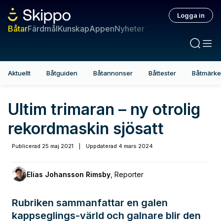
Logga in
Båtar
Färdmål
Kunskap
Appen
Nyheter
Aktuellt
Båtguiden
Båtannonser
Båttester
Båtmärk
Ultim trimaran – ny otrolig
rekordmaskin sjösatt
Publicerad
25 maj 2021
|
Uppdaterad
4 mars 2024
Elias Johansson Rimsby
,
Reporter
Rubriken sammanfattar en galen
kappseglings-värld och galnare blir den