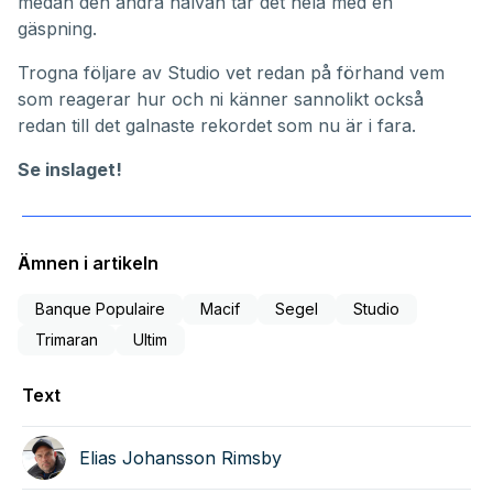
medan den andra halvan tar det hela med en
gäspning.
Trogna följare av Studio vet redan på förhand vem
som reagerar hur och ni känner sannolikt också
redan till det
galnaste rekordet som nu är i fara
.
Se inslaget!
Ämnen i artikeln
Banque Populaire
Macif
Segel
Studio
Trimaran
Ultim
Text
Elias Johansson Rimsby