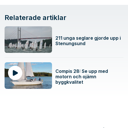
Relaterade artiklar
211 unga seglare gjorde upp i
Stenungsund
Compis 28: Se upp med
motorn och ojämn
byggkvalitet