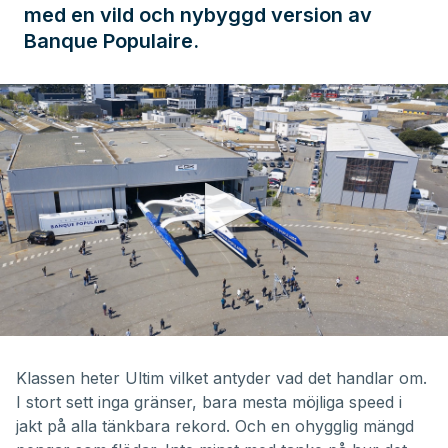
med en vild och nybyggd version av
Banque Populaire.
0
seconds
of
Klassen heter
Ultim
vilket antyder vad det handlar om.
41
I stort sett inga gränser, bara mesta möjliga speed i
minutes,
1
jakt på alla tänkbara rekord. Och en ohygglig mängd
second