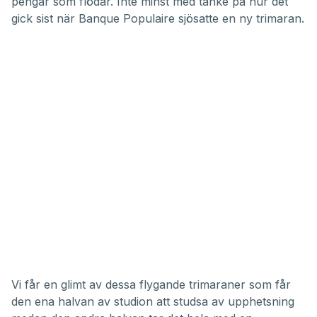
pengar som flödar. Inte minst med tanke på hur det
gick sist när
Banque Populaire sjösatte en ny trimaran
.
Vi får en glimt av dessa flygande trimaraner som får
den ena halvan av studion att studsa av upphetsning