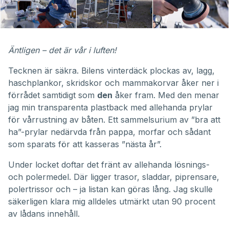
Äntligen – det är vår i luften!
Tecknen är säkra. Bilens vinterdäck plockas av, lagg,
haschplankor, skridskor och mammakorvar åker ner i
förrådet samtidigt som
den
åker fram. Med den menar
jag min transparenta plastback med allehanda prylar
för vårrustning av båten. Ett sammelsurium av ”bra att
ha”-prylar nedärvda från pappa, morfar och sådant
som sparats för att kasseras ”nästa år”.
Under locket doftar det fränt av allehanda lösnings-
och polermedel. Där ligger trasor, sladdar, piprensare,
polertrissor och – ja listan kan göras lång. Jag skulle
säkerligen klara mig alldeles utmärkt utan 90 procent
av lådans innehåll.