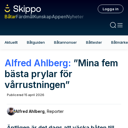
Logga in
Båtar
Färdmål
Kunskap
Appen
Nyheter
Aktuellt
Båtguiden
Båtannonser
Båttester
Båtmärk
Alfred Ahlberg
:
”Mina fem
bästa prylar för
vårrustningen”
Publicerad
15 april 2026
Alfred Ahlberg
,
Reporter
Äntligen är det dags att väcka båten till