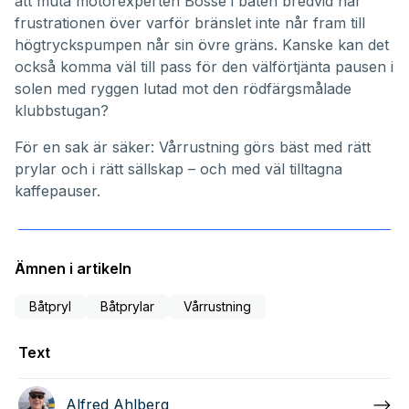
att muta motorexperten Bosse i båten bredvid när
frustrationen över varför bränslet inte når fram till
högtryckspumpen når sin övre gräns. Kanske kan det
också komma väl till pass för den välförtjänta pausen i
solen med ryggen lutad mot den rödfärgsmålade
klubbstugan?
För en sak är säker: Vårrustning görs bäst med rätt
prylar och i rätt sällskap – och med väl tilltagna
kaffepauser.
Ämnen i artikeln
Båtpryl
Båtprylar
Vårrustning
Text
Alfred Ahlberg