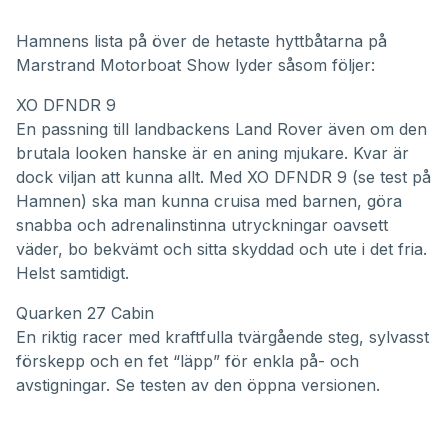
Hamnens lista på över de hetaste hyttbåtarna på
Marstrand Motorboat Show
lyder såsom följer:
XO DFNDR 9
En passning till landbackens Land Rover även om den
brutala looken hanske är en aning mjukare. Kvar är
dock viljan att kunna allt. Med XO DFNDR 9 (
se test på
Hamnen
) ska man kunna cruisa med barnen, göra
snabba och adrenalinstinna utryckningar oavsett
väder, bo bekvämt och sitta skyddad och ute i det fria.
Helst samtidigt.
Quarken 27 Cabin
En riktig racer med kraftfulla tvärgående steg, sylvasst
förskepp och en fet “läpp” för enkla på- och
avstigningar.
Se testen av den öppna versionen
.