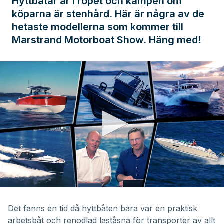
Hyttbåtar är i ropet och kampen om
köparna är stenhård. Här är några av de
hetaste modellerna som kommer till
Marstrand Motorboat Show. Häng med!
0
seconds
of
Det fanns en tid då hyttbåten bara var en praktisk
35
arbetsbåt och renodlad laståsna för transporter av allt
minutes,