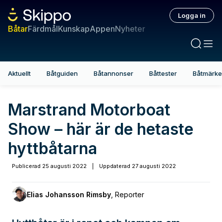
Logga in
Båtar
Färdmål
Kunskap
Appen
Nyheter
Aktuellt
Båtguiden
Båtannonser
Båttester
Båtmärk
Marstrand Motorboat
Show – här är de hetaste
hyttbåtarna
Publicerad
25 augusti 2022
|
Uppdaterad
27 augusti 2022
Elias Johansson Rimsby
,
Reporter