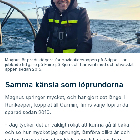
Magnus är produktägare för navigationsappen på Skippo. Han
jobbade tidigare på Eniro på Sjön och har varit med och utvecklat
appen sedan 2015.
Samma känsla som löprundorna
Magnus springer mycket, och har gjort det länge. I
Runkeeper, kopplat till Garmin, finns varje löprunda
sparad sedan 2010.
– Jag tycker det är väldigt roligt att kunna gå tillbaka
och se hur mycket jag sprungit, jämföra olika år och
se hur formen har utvecklats över tid, säger han.