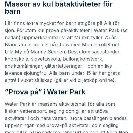
Massor av kul båtaktiviteter för
barn
I år finns extra mycket för barn att göra på Allt för
sjön. Förutom kul prova på-aktiviteter i Water Park (se
nedan) uppmärksammar vi att Mumin fyller 75 år.
Bland annat blir det på show med Mumintrollet och
Lilla My på Marina Scenen. Dessutom sagostunder,
knopskola, sjövettsskola, ballongkonstverk,
ansiktsmålningar, glittertatueringar – och en livs
levande sjöjungfru! Alla barn under 15 år har gratis
entré i vuxet sällskap (gäller vid biljettköp online).
”Prova på” i Water Park
Water Park är mässans aktivitetshall för alla som
älskar vattensport, segling och gillar att utöva
aktiviteter i och nära vatten.I stora bassängen blandas
uppvisningar med prova-på aktiviteter som segling
med jollar, SUP-paddling, vindsurfing och att köra liten