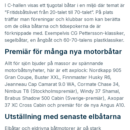
I C-hallen visas ett tjugotal båtar i en miljö där temat är
”Fritidsbåtslivet från 20-talet till 70-talet”. På plats
träffar man föreningar och klubbar som kan berätta
om de olika båtarna och tidsepokerna de är
förknippade med. Exempelvis CG Pettersson-klassiker,
segelbåtar, en ångbåt och 60-70-talens plastklassiker.
Premiär för många nya motorbåtar
Allt för sjön bjuder på massor av spännande
motorbåtsnyheter, här är ett axplock: Nordkapp 905
Gran Coupe, Buster XXL, Finnmaster Husky R6,
Jeanneau Cap Camarat 9.0 WA, Cormate Chase 34,
Nimbus T8 (Stockholmspremiär), Windy 37 Shamal,
Brabus Shadow 500 Cabin (Sverige-premiär), Axopar
37 XC Cross Cabin och premiär för de nya Angus A10.
Utställning med senaste elbåtarna
Elbåtar och eldrivna båtmotorer är på stark