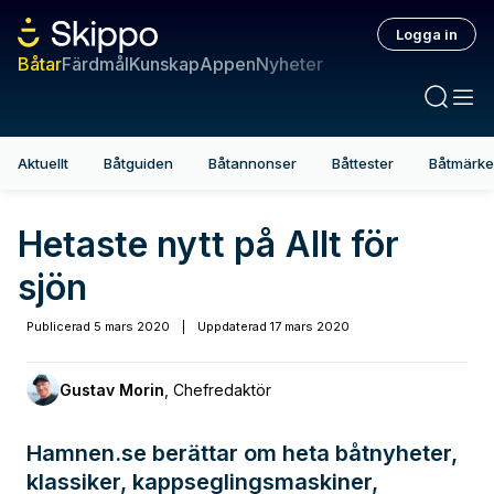
Logga in
Båtar
Färdmål
Kunskap
Appen
Nyheter
Aktuellt
Båtguiden
Båtannonser
Båttester
Båtmärk
Hetaste nytt på Allt för
sjön
Publicerad
5 mars 2020
|
Uppdaterad
17 mars 2020
Gustav Morin
,
Chefredaktör
Hamnen.se berättar om heta båtnyheter,
klassiker, kappseglingsmaskiner,