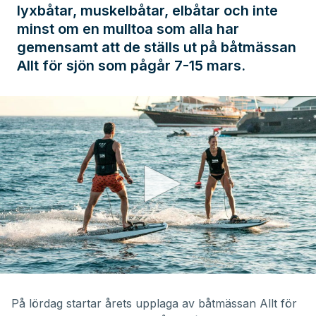
lyxbåtar, muskelbåtar, elbåtar och inte
minst om en mulltoa som alla har
gemensamt att de ställs ut på båtmässan
Allt för sjön som pågår 7-15 mars.
0
seconds
of
På lördag startar årets upplaga av båtmässan Allt för
19