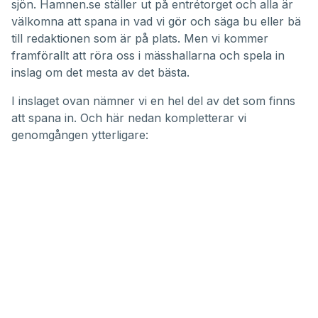
sjön. Hamnen.se ställer ut på entrétorget och alla är
minutes,
25
välkomna att spana in vad vi gör och säga bu eller bä
seconds
till redaktionen som är på plats. Men vi kommer
framförallt att röra oss i mässhallarna och spela in
inslag om det mesta av det bästa.
I inslaget ovan nämner vi en hel del av det som finns
att spana in. Och här nedan kompletterar vi
genomgången ytterligare: