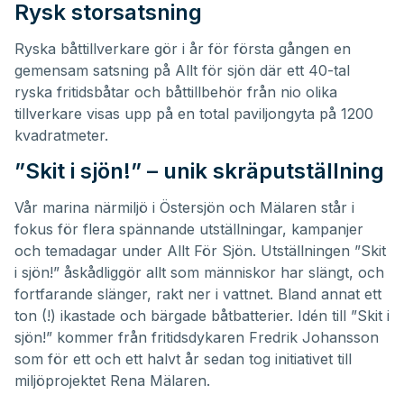
Rysk storsatsning
Ryska båttillverkare gör i år för första gången en
gemensam satsning på Allt för sjön där ett 40-tal
ryska fritidsbåtar och båttillbehör från nio olika
tillverkare visas upp på en total paviljongyta på 1200
kvadratmeter.
”Skit i sjön!” – unik skräputställning
Vår marina närmiljö i Östersjön och Mälaren står i
fokus för flera spännande utställningar, kampanjer
och temadagar under Allt För Sjön. Utställningen ”Skit
i sjön!” åskådliggör allt som människor har slängt, och
fortfarande slänger, rakt ner i vattnet. Bland annat ett
ton (!) ikastade och bärgade båtbatterier. Idén till ”Skit i
sjön!” kommer från
fritidsdykaren Fredrik Johansson
som för ett och ett halvt år sedan tog initiativet till
miljöprojektet Rena Mälaren.