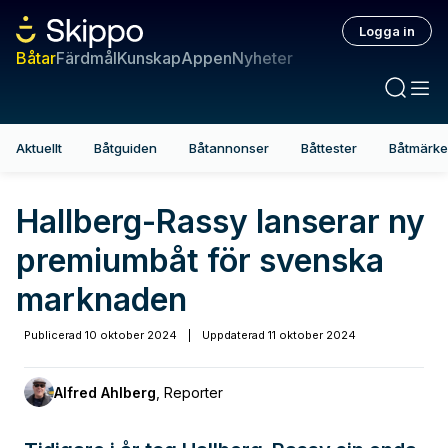
Logga in
Båtar
Färdmål
Kunskap
Appen
Nyheter
Aktuellt
Båtguiden
Båtannonser
Båttester
Båtmärk
Hallberg-Rassy lanserar ny
premiumbåt för svenska
marknaden
Publicerad
10 oktober 2024
|
Uppdaterad
11 oktober 2024
Alfred Ahlberg
,
Reporter