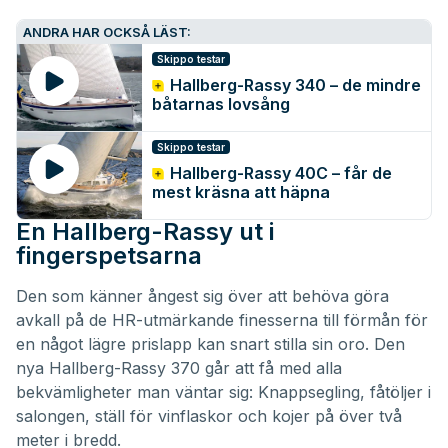
ANDRA HAR OCKSÅ LÄST:
Skippo testar
Hallberg-Rassy 340 – de mindre
båtarnas lovsång
Skippo testar
Hallberg-Rassy 40C – får de
mest kräsna att häpna
En Hallberg-Rassy ut i
fingerspetsarna
Den som känner ångest sig över att behöva göra
avkall på de HR-utmärkande finesserna till förmån för
en något lägre prislapp kan snart stilla sin oro. Den
nya Hallberg-Rassy 370 går att få med alla
bekvämligheter man väntar sig: Knappsegling, fåtöljer i
salongen, ställ för vinflaskor och kojer på över två
meter i bredd.