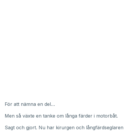
41
seconds
För att nämna en del…
Men så växte en tanke om långa färder i motorbåt.
Sagt och gjort. Nu har kirurgen och långfärdseglaren