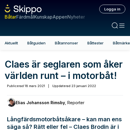
Logga in
Båtar
Färdmål
Kunskap
Appen
Nyheter
Aktuellt
Båtguiden
Båtannonser
Båttester
Båtmärk
Claes är seglaren som åker
världen runt – i motorbåt!
Publicerad
18 mars 2021
|
Uppdaterad
23 januari 2022
Elias Johansson Rimsby
,
Reporter
Långfärdsmotorbåtsåkare – kan man ens
säga så? Rätt eller fel – Claes Brodin är i