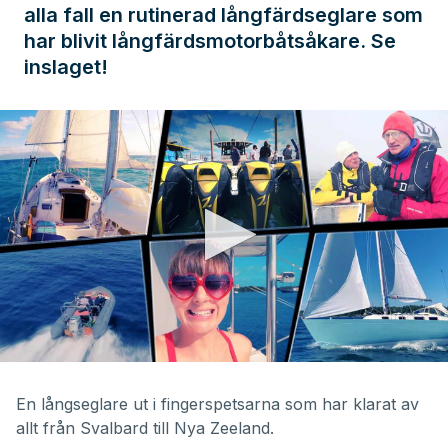
alla fall en rutinerad långfärdseglare som
har blivit långfärdsmotorbåtsåkare. Se
inslaget!
0
seconds
of
En långseglare ut i fingerspetsarna som har klarat av
21
allt från Svalbard till Nya Zeeland.
minutes,