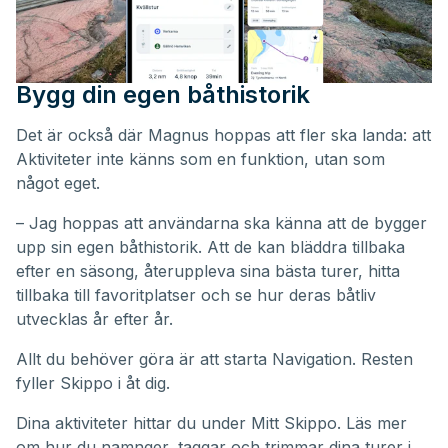
Bygg din egen båthistorik
Det är också där Magnus hoppas att fler ska landa: att
Aktiviteter inte känns som en funktion, utan som
något eget.
– Jag hoppas att användarna ska känna att de bygger
upp sin egen båthistorik. Att de kan bläddra tillbaka
efter en säsong, återuppleva sina bästa turer, hitta
tillbaka till favoritplatser och se hur deras båtliv
utvecklas år efter år.
Allt du behöver göra är att starta Navigation. Resten
fyller Skippo i åt dig.
Dina aktiviteter hittar du under
Mitt Skippo
. Läs mer
om hur du namnger, taggar och trimmar dina turer i