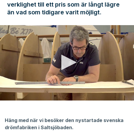
verklighet till ett pris som är långt lägre
än vad som tidigare varit möjligt.
0
seconds
of
9
Häng med när vi besöker den nystartade svenska
minutes,
34
drömfabriken i Saltsjöbaden.
seconds