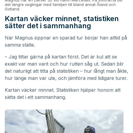
Magnus har en Dehler 32 vid namn Mercedés. På somrarna blir
det längre seglingar med familjen till bland annat Åland och
Gotland.
Kartan väcker minnet, statistiken
sätter det i sammanhang
När Magnus öppnar en sparad tur börjar han alltid på
samma ställe.
– Jag tittar gärna på kartan först. Det är kul att se
exakt var man varit och hur rutten såg ut. Sedan blir
det naturligt att titta på statistiken – hur långt man åkte,
hur länge man var ute, och jämföra med tidigare turer.
Kartan väcker minnet. Statistiken hjälper honom att
sätta det i ett sammanhang.