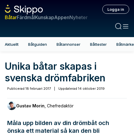
Logga in
Båtar
Färdmål
Kunskap
Appen
Nyheter
Aktuellt
Båtguiden
Båtannonser
Båttester
Båtmärk
Unika båtar skapas i
svenska drömfabriken
Publicerad
18 februari 2017
|
Uppdaterad
14 oktober 2019
Gustav Morin
,
Chefredaktör
Måla upp bilden av din drömbåt och
önska ett material så kan den bli