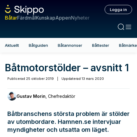
Logga in
Båtar
Färdmål
Kunskap
Appen
Nyheter
Aktuellt
Båtguiden
Båtannonser
Båttester
Båtmärk
Båtmotorstölder – avsnitt 1
Publicerad
25 oktober 2019
|
Uppdaterad
13 mars 2020
Gustav Morin
,
Chefredaktör
Båtbranschens största problem är stölder
av utombordare. Hamnen.se intervjuar
myndigheter och utsatta om läget.