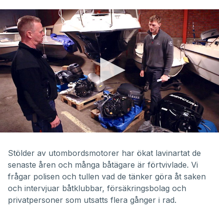
0
seconds
of
Stölder av utombordsmotorer har ökat lavinartat de
9
senaste åren och många båtägare är förtvivlade. Vi
minutes,
9
frågar polisen och tullen vad de tänker göra åt saken
seconds
och intervjuar båtklubbar, försäkringsbolag och
privatpersoner som utsatts flera gånger i rad.