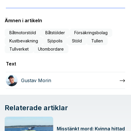
Ämnen i artikeln
Båtmotorstöld
Båtstölder
Försäkringsbolag
Kustbevakning
Sjöpolis
Stöld
Tullen
Tullverket
Utombordare
Text
Gustav Morin
Relaterade artiklar
Misstänkt mord: Kvinna hittad