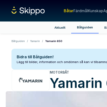
Båtar
Färdmål
Kunskap
A
Båtguiden
Aktuellt
B
Båtguiden
/
Yamarin
/
Yamarin 650
Bidra till Båtguiden!
Lägg till bilder, information och omdömen så kan vi tillsam
MOTORBÅT
Yamarin