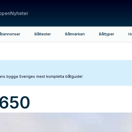
ppen
Nyheter
åtannonser
Båttester
Båtmärken
Båttyper
H
mans bygga Sveriges mest kompletta båtguide!
650