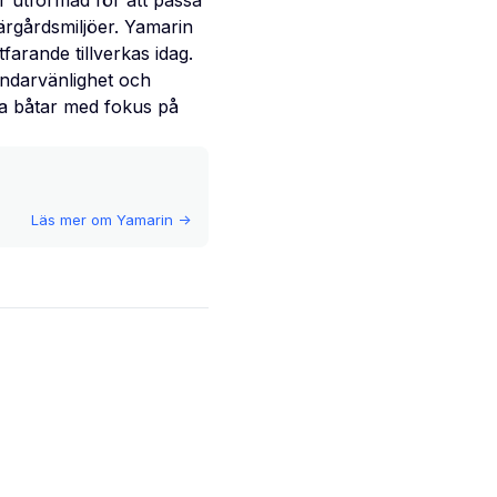
r utformad för att passa
ärgårdsmiljöer. Yamarin
arande tillverkas idag.
ändarvänlighet och
ina båtar med fokus på
Läs mer om
Yamarin
->