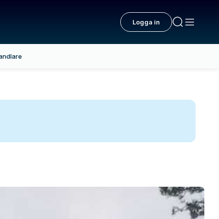
Logga in
andlare