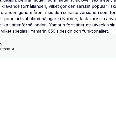
sk design. Denna modell, som mäter strax över sex meter, ä
 krävande förhållanden, vilket gör den särskilt populär i sk
utföranden genom åren, med den senaste versionen som fortf
ett populärt val bland båtägare i Norden, tack vare sin anv
olika vattenförhållanden. Yamarin fortsätter att utveckla s
vilket speglas i Yamarin 650:s design och funktionalitet.
n
1 modeller