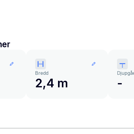
ner
Bredd
Djupgå
2,4 m
-