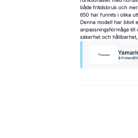
funktionalitet med nordi
både fritidsbruk och mer
650 har funnits i olika 
Denna modell har blivit 
anpassningsförmåga till 
säkerhet och hållbarhet, 
Yamari
Finland
10