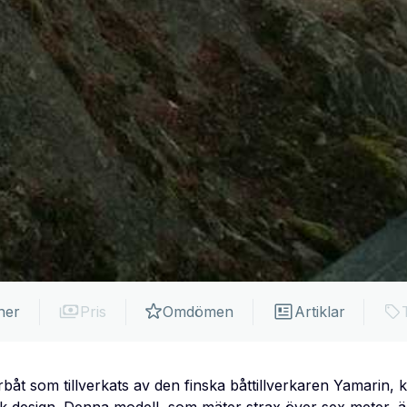
ner
Pris
Omdömen
Artiklar
åt som tillverkats av den finska båttillverkaren Yamarin, 