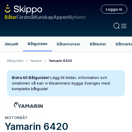
Logga in
Båtar
Färdmål
Kunskap
Appen
Nyheter
Båtguiden
Aktuellt
Båtannonser
Båttester
Båtmärk
Båtguiden
/
Yamarin
/
Yamarin 6420
Bidra till Båtguiden!
Lägg till bilder, information och
omdömen så kan vi tillsammans bygga Sveriges mest
kompletta båtguide!
MOTORBÅT
Yamarin
6420