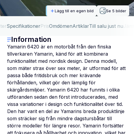
Lägg till en egen bild
Se
5
bilder
ter
Specifikationer
Pris
Omdömen
Artiklar
Till salu just nu
Jäm
Information
Yamarin 6420 är en motorbåt från den finska
tillverkaren Yamarin, känd för att kombinera
funktionalitet med nordisk design. Denna modell,
som mäter strax över sex meter, är utformad för att
passa både fritidsbruk och mer krävande
förhållanden, vilket gör den lämplig för
skärgårdsmiljöer. Yamarin 6420 har funnits i olika
utföranden sedan den först introducerades, med
vissa variationer i design och funktionalitet över tid.
Den har varit en del av Yamarins breda produktlinje
som sträcker sig från mindre dagstursbåtar till
större modeller för längre resor. Yamarin fortsätter
att fokusera på hållbarhet och innovation, vilket har