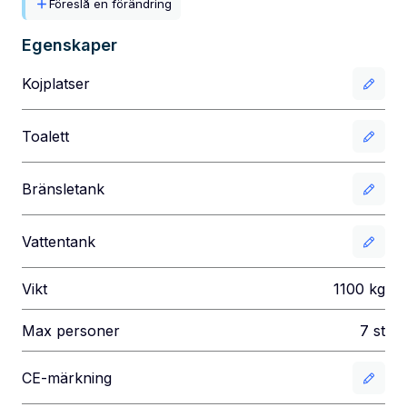
Föreslå en förändring
Egenskaper
Kojplatser
Toalett
Bränsletank
Vattentank
Vikt
1100
kg
Max personer
7
st
CE-märkning