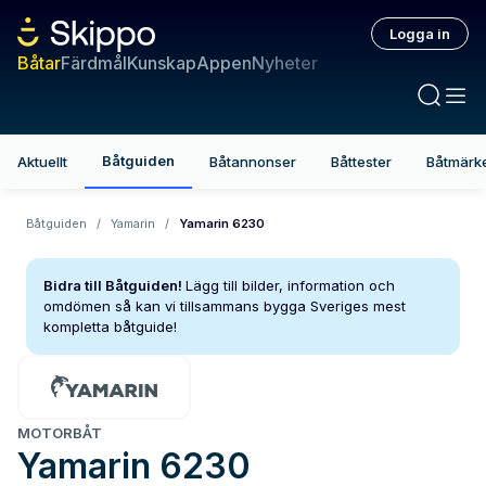
Logga in
Båtar
Färdmål
Kunskap
Appen
Nyheter
Båtguiden
Aktuellt
Båtannonser
Båttester
Båtmärk
Båtguiden
/
Yamarin
/
Yamarin 6230
Bidra till Båtguiden!
Lägg till bilder, information och
omdömen så kan vi tillsammans bygga Sveriges mest
kompletta båtguide!
MOTORBÅT
Yamarin
6230