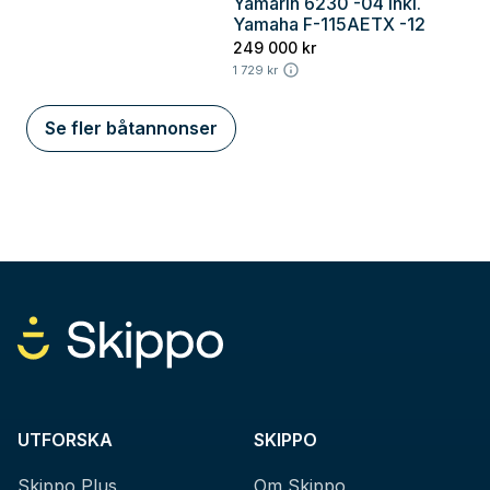
Yamarin 6230 -04 inkl.
Skaraborg
Yamaha F-115AETX -12
249 000 kr
1 729 kr
Se fler båtannonser
UTFORSKA
SKIPPO
Skippo Plus
Om Skippo