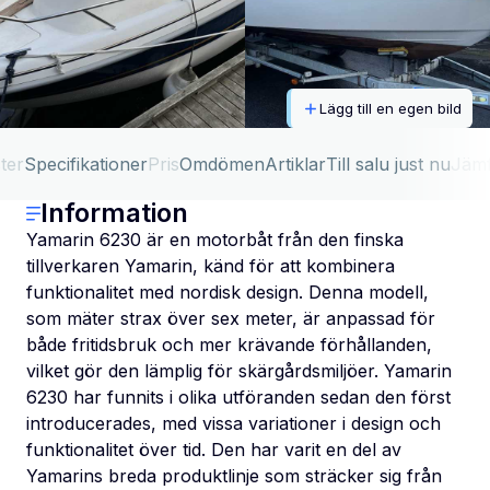
Lägg till en egen bild
ter
Specifikationer
Pris
Omdömen
Artiklar
Till salu just nu
Jäm
Information
Yamarin 6230 är en motorbåt från den finska
tillverkaren Yamarin, känd för att kombinera
funktionalitet med nordisk design. Denna modell,
som mäter strax över sex meter, är anpassad för
både fritidsbruk och mer krävande förhållanden,
vilket gör den lämplig för skärgårdsmiljöer. Yamarin
6230 har funnits i olika utföranden sedan den först
introducerades, med vissa variationer i design och
funktionalitet över tid. Den har varit en del av
Yamarins breda produktlinje som sträcker sig från