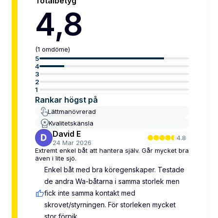
Totalbetyg
4,8
(
1
omdöme
)
5
4
3
2
1
Rankar högst på
Lättmanövrerad
Kvalitetskänsla
David E
4.8
24 Mar 2026
Extremt enkel båt att hantera själv. Går mycket bra
även i lite sjö.
Enkel båt med bra köregenskaper. Testade
de andra Wa-båtarna i samma storlek men
fick inte samma kontakt med
skrovet/styrningen. För storleken mycket
stor förpik.