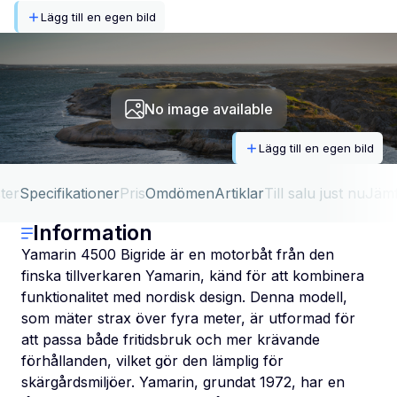
Lägg till en egen bild
No image available
Lägg till en egen bild
ter
Specifikationer
Pris
Omdömen
Artiklar
Till salu just nu
Jäm
Information
Yamarin 4500 Bigride är en motorbåt från den
finska tillverkaren Yamarin, känd för att kombinera
funktionalitet med nordisk design. Denna modell,
som mäter strax över fyra meter, är utformad för
att passa både fritidsbruk och mer krävande
förhållanden, vilket gör den lämplig för
skärgårdsmiljöer. Yamarin, grundat 1972, har en