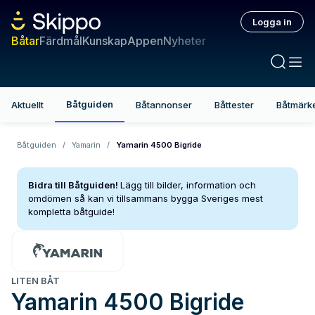
Logga in
Båtar
Färdmål
Kunskap
Appen
Nyheter
Båtguiden
Aktuellt
Båtannonser
Båttester
Båtmärk
Båtguiden
/
Yamarin
/
Yamarin 4500 Bigride
Bidra till Båtguiden!
Lägg till bilder, information och
omdömen så kan vi tillsammans bygga Sveriges mest
kompletta båtguide!
LITEN BÅT
Yamarin
4500 Bigride