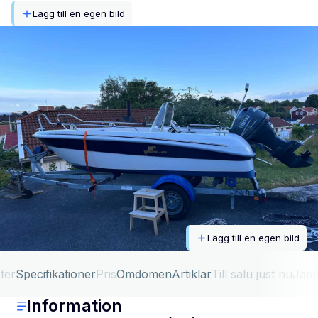
Lägg till en egen bild
Lägg till en egen bild
ter
Specifikationer
Pris
Omdömen
Artiklar
Till salu just nu
Jäm
Information