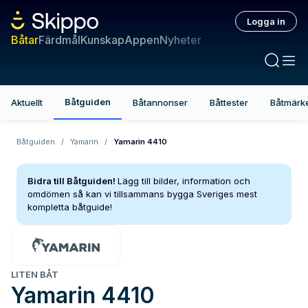
Logga in
Båtar
Färdmål
Kunskap
Appen
Nyheter
Båtguiden
Aktuellt
Båtannonser
Båttester
Båtmärk
Båtguiden
/
Yamarin
/
Yamarin 4410
Bidra till Båtguiden!
Lägg till bilder, information och
omdömen så kan vi tillsammans bygga Sveriges mest
kompletta båtguide!
LITEN BÅT
Yamarin
4410