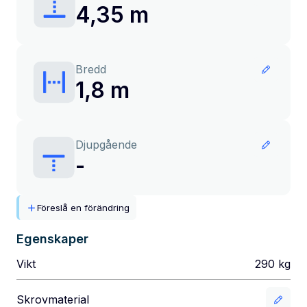
4,35 m
Bredd
1,8 m
Djupgående
-
Föreslå en förändring
Egenskaper
Vikt
290
kg
Skrovmaterial