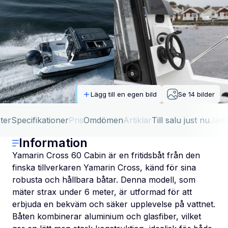
Lägg till en egen bild
Se
14
bilder
ter
Specifikationer
Pris
Omdömen
Artiklar
Till salu just nu
Jäm
Information
Yamarin Cross 60 Cabin är en fritidsbåt från den
finska tillverkaren Yamarin Cross, känd för sina
robusta och hållbara båtar. Denna modell, som
mäter strax under 6 meter, är utformad för att
erbjuda en bekväm och säker upplevelse på vattnet.
Båten kombinerar aluminium och glasfiber, vilket