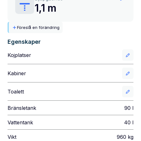
1,1 m
Föreslå en förändring
Egenskaper
Kojplatser
Kabiner
Toalett
Bränsletank
90
l
Vattentank
40
l
Vikt
960
kg