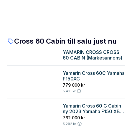
Cross 60 Cabin till salu just nu
YAMARIN CROSS CROSS
60 CABIN (Märkesannons)
Yamarin Cross 60C Yamaha
Stockholm
F150XC
779 000 kr
5 410 kr
Yamarin Cross 60 C Cabin
Östergötland
ny 2023 Yamaha F150 XB
Premium
762 000 kr
5 292 kr