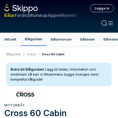
Logga in
Båtar
Färdmål
Kunskap
Appen
Nyheter
Båtguiden
Aktuellt
Båtannonser
Båttester
Båtmärk
Båtguiden
/
Cross
/
Cross 60 Cabin
Bidra till Båtguiden!
Lägg till bilder, information och
omdömen så kan vi tillsammans bygga Sveriges mest
kompletta båtguide!
MOTORBÅT
Cross
60 Cabin