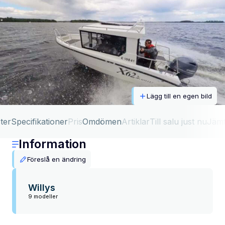
Lägg till en egen bild
ter
Specifikationer
Pris
Omdömen
Artiklar
Till salu just nu
Jäm
Information
Föreslå en ändring
Willys
9 modeller