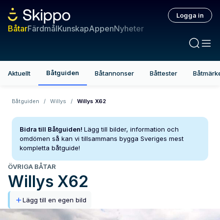
Logga in
Båtar
Färdmål
Kunskap
Appen
Nyheter
Båtguiden
Aktuellt
Båtannonser
Båttester
Båtmärk
Båtguiden
/
Willys
/
Willys X62
Bidra till Båtguiden!
Lägg till bilder, information och
omdömen så kan vi tillsammans bygga Sveriges mest
kompletta båtguide!
ÖVRIGA BÅTAR
Willys
X62
Lägg till en egen bild