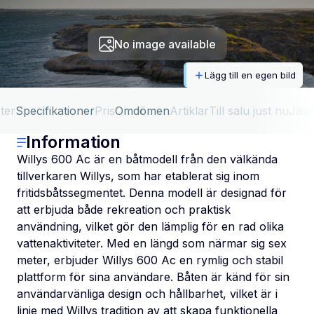
No image available
Lägg till en egen bild
ter
Specifikationer
Pris
Omdömen
Artiklar
Till salu just nu
Jäm
Information
Willys 600 Ac är en båtmodell från den välkända
tillverkaren Willys, som har etablerat sig inom
fritidsbåtssegmentet. Denna modell är designad för
att erbjuda både rekreation och praktisk
användning, vilket gör den lämplig för en rad olika
vattenaktiviteter. Med en längd som närmar sig sex
meter, erbjuder Willys 600 Ac en rymlig och stabil
plattform för sina användare. Båten är känd för sin
användarvänliga design och hållbarhet, vilket är i
linje med Willys tradition av att skapa funktionella