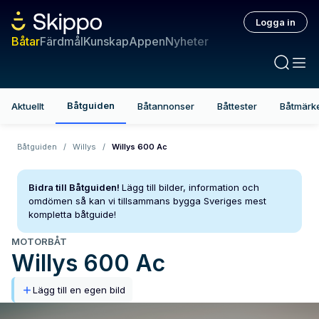
Logga in
Båtar
Färdmål
Kunskap
Appen
Nyheter
Båtguiden
Aktuellt
Båtannonser
Båttester
Båtmärk
Båtguiden
/
Willys
/
Willys 600 Ac
Bidra till Båtguiden!
Lägg till bilder, information och
omdömen så kan vi tillsammans bygga Sveriges mest
kompletta båtguide!
MOTORBÅT
Willys
600 Ac
Lägg till en egen bild