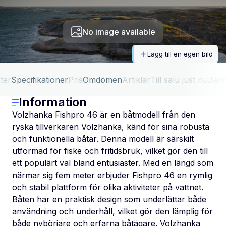
No image available
Lägg till en egen bild
ter
Specifikationer
Pris
Omdömen
Artiklar
Till salu just nu
Jäm
Information
Volzhanka Fishpro 46 är en båtmodell från den
ryska tillverkaren Volzhanka, känd för sina robusta
och funktionella båtar. Denna modell är särskilt
utformad för fiske och fritidsbruk, vilket gör den till
ett populärt val bland entusiaster. Med en längd som
närmar sig fem meter erbjuder Fishpro 46 en rymlig
och stabil plattform för olika aktiviteter på vattnet.
Båten har en praktisk design som underlättar både
användning och underhåll, vilket gör den lämplig för
både nybörjare och erfarna båtägare. Volzhanka