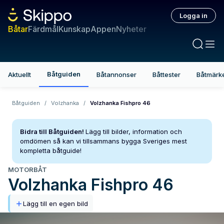
Logga in
Båtar
Färdmål
Kunskap
Appen
Nyheter
Båtguiden
Aktuellt
Båtannonser
Båttester
Båtmärk
Båtguiden
/
Volzhanka
/
Volzhanka Fishpro 46
Bidra till Båtguiden!
Lägg till bilder, information och
omdömen så kan vi tillsammans bygga Sveriges mest
kompletta båtguide!
MOTORBÅT
Volzhanka
Fishpro 46
Lägg till en egen bild