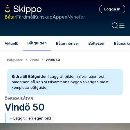
Logga in
Båtar
Färdmål
Kunskap
Appen
Nyheter
Båtguiden
Aktuellt
Båtannonser
Båttester
Båtmärk
Båtguiden
/
Vindö
/
Vindö 50
Bidra till Båtguiden!
Lägg till bilder, information och
omdömen så kan vi tillsammans bygga Sveriges mest
kompletta båtguide!
ÖVRIGA BÅTAR
Vindö
50
Lägg till en egen bild