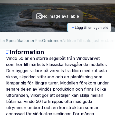
No image available
Lägg till en egen bild
ter
Specifikationer
Pris
Omdömen
Artiklar
Till salu just nu
Jäm
Information
Vindö 50 är en större segelbåt från Vindövarvet
som hör till märkets klassiska havsgående modeller.
Den bygger vidare på varvets tradition med robusta
skrov, skyddad sittbrunn och en planlösning som
lämpar sig för längre turer. Modellen förekom under
senare delen av Vindös produktion och finns i olika
utföranden, vilket gör att detaljer kan skilja mellan
båtarna. Vindö 50 förknippas ofta med goda
utrymmen ombord och en konstruktion som är
anpassad för sjödugliga seglingar. För många