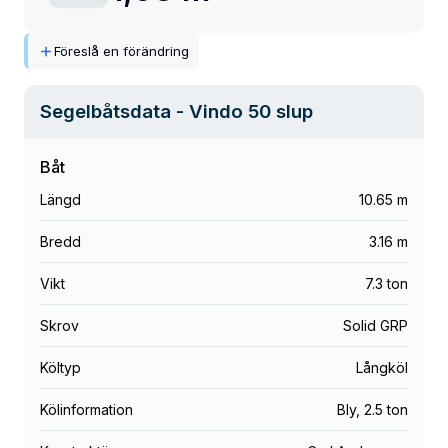
Föreslå en förändring
Segelbåtsdata
- Vindo 50 slup
Båt
Längd
10.65 m
Bredd
3.16 m
Vikt
7.3 ton
Skrov
Solid GRP
Költyp
Långköl
Kölinformation
Bly
,
2.5 ton