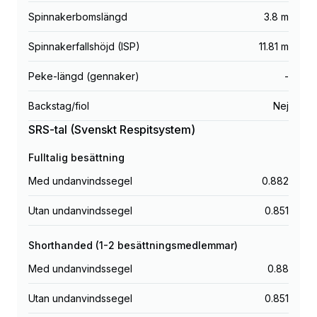
Spinnakerbomslängd
3.8 m
Spinnakerfallshöjd (ISP)
11.81 m
Peke-längd (gennaker)
-
Backstag/fiol
Nej
SRS-tal (Svenskt Respitsystem)
Fulltalig besättning
Med undanvindssegel
0.882
Utan undanvindssegel
0.851
Shorthanded (1-2 besättningsmedlemmar)
Med undanvindssegel
0.88
Utan undanvindssegel
0.851