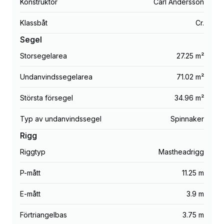
Konstruktör
Carl Andersson
Klassbåt
Cr.
Segel
Storsegelarea
27.25 m²
Undanvindssegelarea
71.02 m²
Största försegel
34.96 m²
Typ av undanvindssegel
Spinnaker
Rigg
Riggtyp
Mastheadrigg
P-mått
11.25 m
E-mått
3.9 m
Förtriangelbas
3.75 m