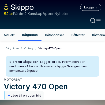
Logga in
Båtar
Färdmål
Kunskap
Appen
Nyheter
Båtguiden
Aktuellt
Båtannonser
Båttester
Båtmärk
Båtguiden
/
Victory
/
Victory 470 Open
Bidra till Båtguiden!
Lägg till bilder, information och
omdömen så kan vi tillsammans bygga Sveriges mest
kompletta båtguide!
MOTORBÅT
Victory
470 Open
Lägg till en egen bild