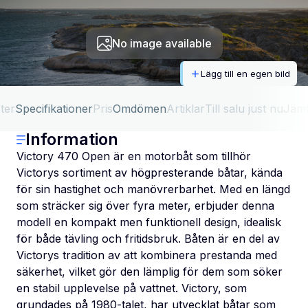
No image available
Lägg till en egen bild
ter
Specifikationer
Pris
Omdömen
Artiklar
Till salu just nu
Jäm
Information
Victory 470 Open är en motorbåt som tillhör
Victorys sortiment av högpresterande båtar, kända
för sin hastighet och manövrerbarhet. Med en längd
som sträcker sig över fyra meter, erbjuder denna
modell en kompakt men funktionell design, idealisk
för både tävling och fritidsbruk. Båten är en del av
Victorys tradition av att kombinera prestanda med
säkerhet, vilket gör den lämplig för dem som söker
en stabil upplevelse på vattnet. Victory, som
grundades på 1980-talet, har utvecklat båtar som