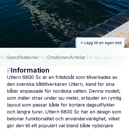
Lägg till en egen bild
ter
Specifikationer
Pris
Omdömen
Artiklar
Till salu just nu
Jäm
Information
Uttern 6800 Sc är en fritidsbåt som tillverkades av
den svenska båttillverkaren Uttern, känd för sina
båtar anpassade för nordiska vatten. Denna modell,
som mäter strax under sju meter, erbjuder en rymlig
layout som passar både för kortare dagsutflykter
och längre turer. Uttern 6800 Sc har en design som
betonar funktionalitet och användarvänlighet, vilket
gör den till ett populärt val bland både nybörjare