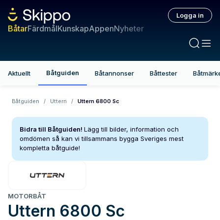
Logga in
Båtar
Färdmål
Kunskap
Appen
Nyheter
Båtguiden
Aktuellt
Båtannonser
Båttester
Båtmärk
Båtguiden
/
Uttern
/
Uttern 6800 Sc
Bidra till Båtguiden!
Lägg till bilder, information och
omdömen så kan vi tillsammans bygga Sveriges mest
kompletta båtguide!
MOTORBÅT
Uttern
6800 Sc