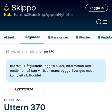
Logga in
Båtar
Färdmål
Kunskap
Appen
Nyheter
Båtguiden
Aktuellt
Båtannonser
Båttester
Båtmärk
Båtguiden
/
Uttern
/
Uttern 370
Bidra till Båtguiden!
Lägg till bilder, information och
omdömen så kan vi tillsammans bygga Sveriges mest
kompletta båtguide!
LITEN BÅT
Uttern
370