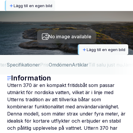
Lägg till en egen bild
No image available
Lägg till en egen bild
ter
Specifikationer
Pris
Omdömen
Artiklar
Till salu just nu
Jäm
Information
Uttern 370 är en kompakt fritidsbåt som passar
utmärkt för nordiska vatten, vilket är i linje med
Utterns tradition av att tillverka båtar som
kombinerar funktionalitet med användarvänlighet.
Denna modell, som mäter strax under fyra meter, är
idealisk för kortare utflykter och erbjuder en stabil
och pålitlig upplevelse på vattnet. Uttern 370 har