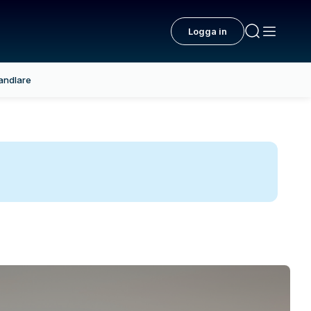
Logga in
andlare