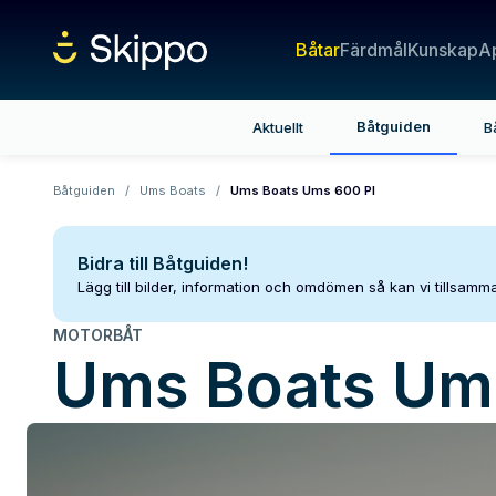
Båtar
Färdmål
Kunskap
A
Båtguiden
Aktuellt
B
Båtguiden
/
Ums Boats
/
Ums Boats Ums 600 Pl
Bidra till Båtguiden!
Lägg till bilder, information och omdömen så kan vi tillsam
MOTORBÅT
Ums Boats
Ums