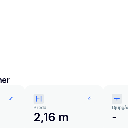
ner
Bredd
Djupgå
2,16 m
-