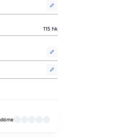
115
hk
mdöme