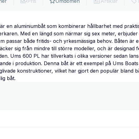
ner
Pris
Omdömen
Artiklar
 en aluminiumbåt som kombinerar hållbarhet med praktisk
verkaren. Med en längd som närmar sig sex meter, erbjuder
om passar både fritids- och yrkesmässiga behov. Båten är 
cker sig från mindre till större modeller, och är designad fö
den. Ums 600 PL har tillverkats i olika versioner sedan la
rande i produktion. Denna båt är ett exempel på Ums Boat
ånglivade konstruktioner, vilket har gjort den populär bland
ig båt.