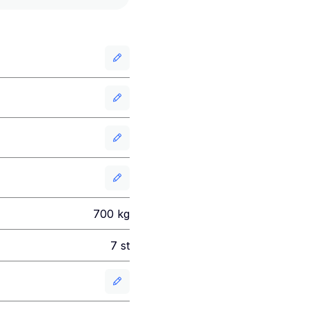
700
kg
7
st