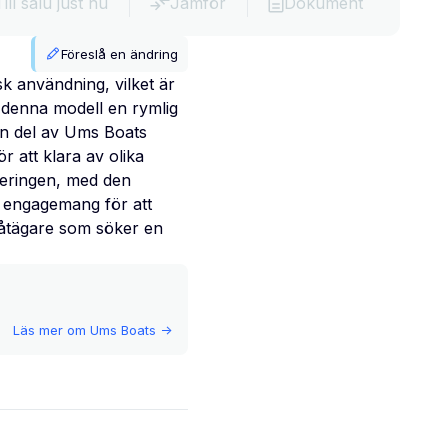
Till salu just nu
Jämför
Dokument
Föreslå en ändring
 användning, vilket är
 denna modell en rymlig
en del av Ums Boats
r att klara av olika
nseringen, med den
s engagemang för att
 båtägare som söker en
Läs mer om
Ums Boats
->