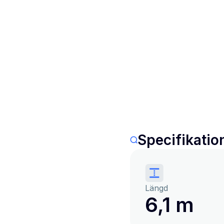
Specifikatio
Längd
6,1 m