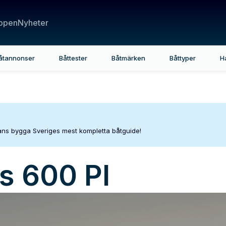
ppen
Nyheter
åtannonser
Båttester
Båtmärken
Båttyper
H
mans bygga Sveriges mest kompletta båtguide!
 600 Pl