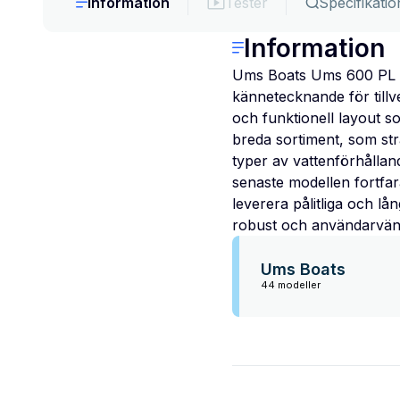
Information
Tester
Specifikatio
Information
Ums Boats Ums 600 PL är
kännetecknande för till
och funktionell layout s
breda sortiment, som strä
typer av vattenförhållan
senaste modellen fortfa
leverera pålitliga och l
robust och användarvänl
Ums Boats
44 modeller