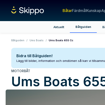
Båtar
Färdmål
Kunskap
A
Båtguiden
Aktuellt
B
Båtguiden
/
Ums Boats
/
Ums Boats 655 Cc
Bidra till Båtguiden!
Lägg till bilder, information och omdömen så kan vi tillsam
MOTORBÅT
Ums Boats
65