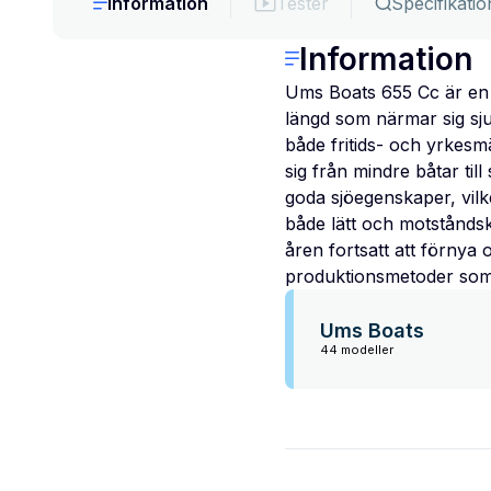
Information
Tester
Specifikatio
Information
Ums Boats 655 Cc är en b
längd som närmar sig sj
både fritids- och yrkes
sig från mindre båtar ti
goda sjöegenskaper, vilke
både lätt och motståndskr
åren fortsatt att förnya
produktionsmetoder som 
Ums Boats
44 modeller