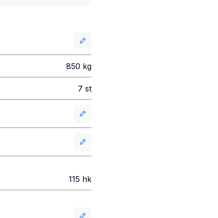
850
kg
7
st
115
hk