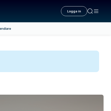
Logga in
andlare