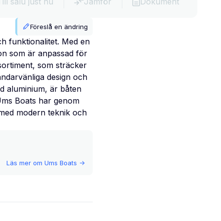
Till salu just nu
Jämför
Dokument
Föreslå en ändring
h funktionalitet. Med en
ion som är anpassad för
sortiment, som sträcker
vändarvänliga design och
med aluminium, är båten
d. Ums Boats har genom
, med modern teknik och
Läs mer om
Ums Boats
->