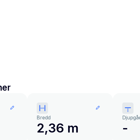
ner
Bredd
Djupgå
2,36 m
-