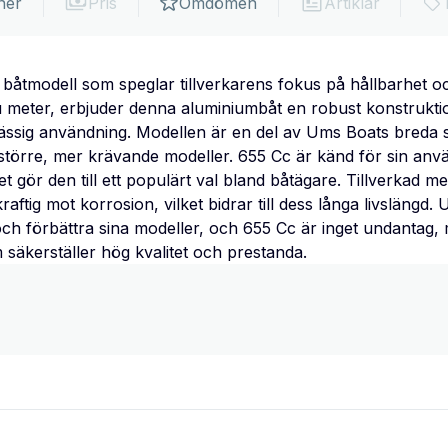
ner
Pris
Omdömen
Artiklar
åtmodell som speglar tillverkarens fokus på hållbarhet oc
u meter, erbjuder denna aluminiumbåt en robust konstrukt
mässig användning. Modellen är en del av Ums Boats breda 
ll större, mer krävande modeller. 655 Cc är känd för sin an
t gör den till ett populärt val bland båtägare. Tillverkad 
aftig mot korrosion, vilket bidrar till dess långa livsläng
 och förbättra sina modeller, och 655 Cc är inget undantag
säkerställer hög kvalitet och prestanda.