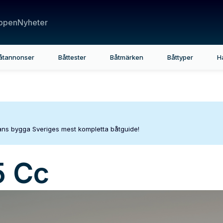
ppen
Nyheter
åtannonser
Båttester
Båtmärken
Båttyper
H
mans bygga Sveriges mest kompletta båtguide!
5 Cc