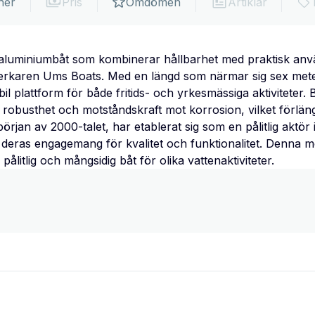
ner
Pris
Omdömen
Artiklar
aluminiumbåt som kombinerar hållbarhet med praktisk använ
verkaren Ums Boats. Med en längd som närmar sig sex mete
il plattform för både fritids- och yrkesmässiga aktiviteter. 
ss robusthet och motståndskraft mot korrosion, vilket förlän
rjan av 2000-talet, har etablerat sig som en pålitlig aktör
 deras engagemang för kvalitet och funktionalitet. Denna mo
litlig och mångsidig båt för olika vattenaktiviteter.