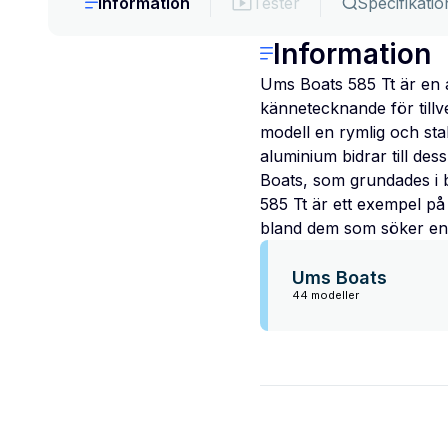
Information
Tester
Specifikatio
Information
Ums Boats 585 Tt är en 
kännetecknande för till
modell en rymlig och stab
aluminium bidrar till de
Boats, som grundades i bö
585 Tt är ett exempel på
bland dem som söker en på
Ums Boats
44 modeller