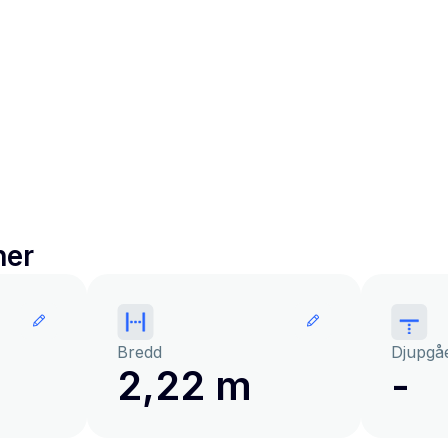
ner
Bredd
Djupgå
2,22 m
-