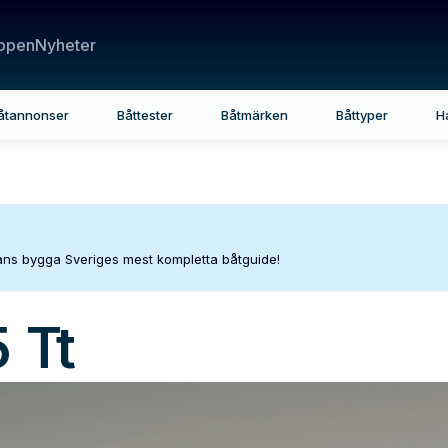
ppen
Nyheter
åtannonser
Båttester
Båtmärken
Båttyper
H
mans bygga Sveriges mest kompletta båtguide!
 Tt