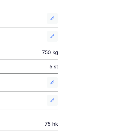
750
kg
5
st
75
hk