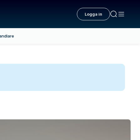
Logga in
andlare