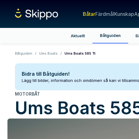
Båtar
Färdmål
Kunskap
A
Båtguiden
Aktuellt
B
Båtguiden
/
Ums Boats
/
Ums Boats 585 Tt
Bidra till Båtguiden!
Lägg till bilder, information och omdömen så kan vi tillsam
MOTORBÅT
Ums Boats
585