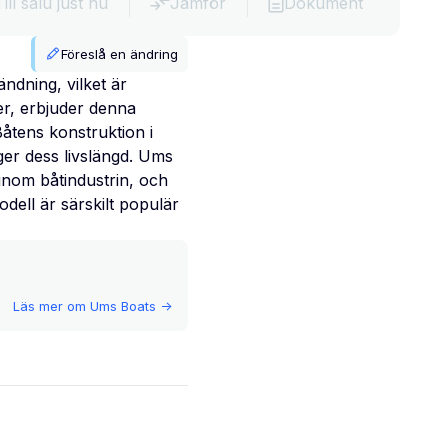
Till salu just nu
Jämför
Dokument
Föreslå en ändring
dning, vilket är
r, erbjuder denna
Båtens konstruktion i
ger dess livslängd. Ums
 inom båtindustrin, och
dell är särskilt populär
Läs mer om
Ums Boats
->