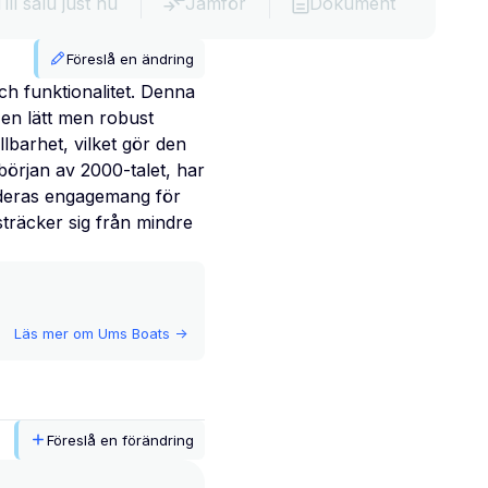
Till salu just nu
Jämför
Dokument
Föreslå en ändring
h funktionalitet. Denna
 en lätt men robust
lbarhet, vilket gör den
början av 2000-talet, har
å deras engagemang för
sträcker sig från mindre
Läs mer om
Ums Boats
->
Föreslå en förändring