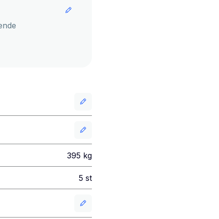
ende
395
kg
5
st