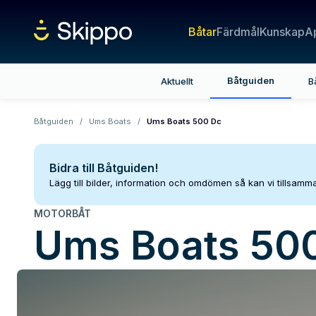
Båtar
Färdmål
Kunskap
A
Båtguiden
Aktuellt
B
Båtguiden
/
Ums Boats
/
Ums Boats 500 Dc
Bidra till Båtguiden!
Lägg till bilder, information och omdömen så kan vi tillsam
MOTORBÅT
Ums Boats
50