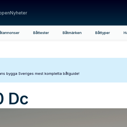
ppen
Nyheter
åtannonser
Båttester
Båtmärken
Båttyper
H
mans bygga Sveriges mest kompletta båtguide!
0 Dc