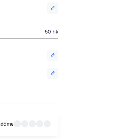
50
hk
mdöme