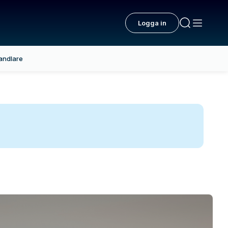
Logga in
andlare