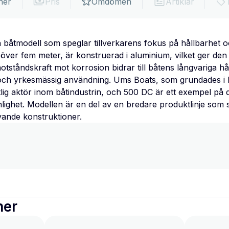
ner
Pris
Omdömen
Artiklar
båtmodell som speglar tillverkarens fokus på hållbarhet oc
över fem meter, är konstruerad i aluminium, vilket ger den
tståndskraft mot korrosion bidrar till båtens långvariga hål
- och yrkesmässig användning. Ums Boats, som grundades i 
itlig aktör inom båtindustrin, och 500 DC är ett exempel p
lighet. Modellen är en del av en bredare produktlinje som 
ävande konstruktioner.
ner