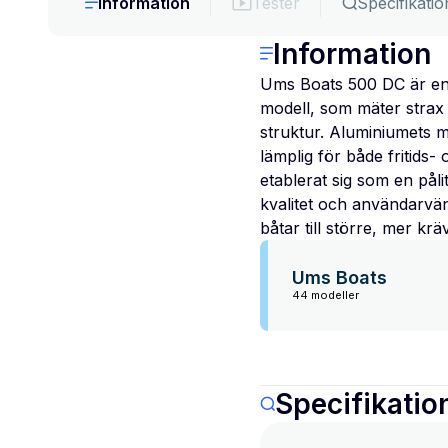
Information
Tester
Specifikatio
Information
Ums Boats 500 DC är en 
modell, som mäter strax 
struktur. Aluminiumets mo
lämplig för både fritids
etablerat sig som en pål
kvalitet och användarvän
båtar till större, mer kr
Ums Boats
44 modeller
Specifikatio