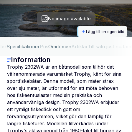
No image available
Lägg till en egen bild
ter
Specifikationer
Pris
Omdömen
Artiklar
Till salu just nu
Jäm
Information
Trophy 2302WA är en båtmodell som tillhör det
välrenommerade varumärket Trophy, känt för sina
sportfiskebåtar. Denna modell, som mäter strax
över sju meter, är utformad för att möta behoven
hos fiskeentusiaster med sin praktiska och
användarvänliga design. Trophy 2302WA erbjuder
ett rymligt fiskedäck och gott om
förvaringsutrymmen, vilket gör den lämplig för
längre fisketurer. Modellen tillverkades under
Trophy's aktiva period från 1980-talet till början av