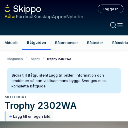
Logga in
Båtar
Färdmål
Kunskap
Appen
Nyheter
Båtguiden
Aktuellt
Båtannonser
Båttester
Båtmärk
Båtguiden
/
Trophy
/
Trophy 2302WA
Bidra till Båtguiden!
Lägg till bilder, information och
omdömen så kan vi tillsammans bygga Sveriges mest
kompletta båtguide!
MOTORBÅT
Trophy
2302WA
Lägg till en egen bild