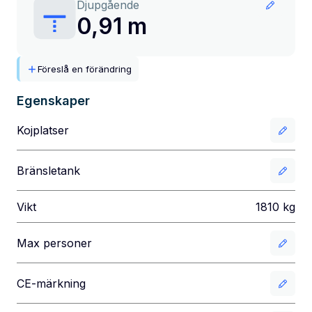
Djupgående
0,91 m
Föreslå en förändring
Egenskaper
Kojplatser
Bränsletank
Vikt
1810
kg
Max personer
CE-märkning