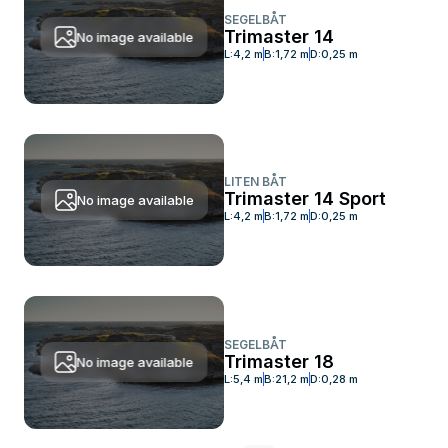
SEGELBÅT
Trimaster 14
No image available
L:
4,2 m
B:
1,72 m
D:
0,25 m
LITEN BÅT
Trimaster 14 Sport
No image available
L:
4,2 m
B:
1,72 m
D:
0,25 m
SEGELBÅT
Trimaster 18
No image available
L:
5,4 m
B:
21,2 m
D:
0,28 m