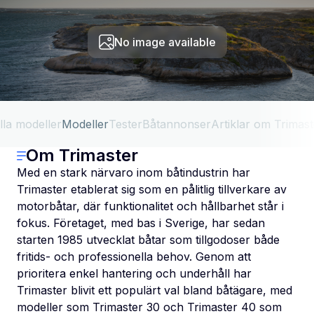
No image available
lla modeller
Modeller
Tester
Båtannonser
Artiklar om Trimast
Om Trimaster
Med en stark närvaro inom båtindustrin har
Trimaster etablerat sig som en pålitlig tillverkare av
motorbåtar, där funktionalitet och hållbarhet står i
fokus. Företaget, med bas i Sverige, har sedan
starten 1985 utvecklat båtar som tillgodoser både
fritids- och professionella behov. Genom att
prioritera enkel hantering och underhåll har
Trimaster blivit ett populärt val bland båtägare, med
modeller som Trimaster 30 och Trimaster 40 som