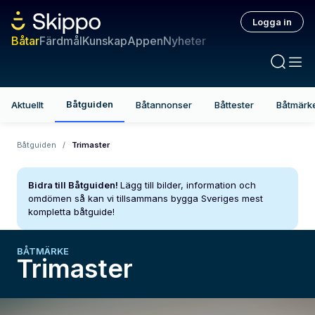
Logga in
Båtar
Färdmål
Kunskap
Appen
Nyheter
Båtguiden
Aktuellt
Båtannonser
Båttester
Båtmärk
Båtguiden
/
Trimaster
Bidra till Båtguiden!
Lägg till bilder, information och
omdömen så kan vi tillsammans bygga Sveriges mest
kompletta båtguide!
BÅTMÄRKE
Trimaster