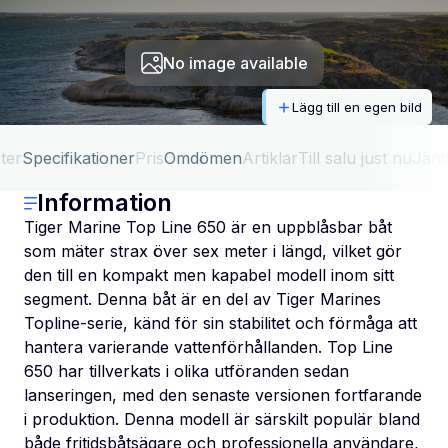
No image available
Lägg till en egen bild
ter
Specifikationer
Pris
Omdömen
Artiklar
Till salu just nu
Jäm
Information
Tiger Marine Top Line 650 är en uppblåsbar båt
som mäter strax över sex meter i längd, vilket gör
den till en kompakt men kapabel modell inom sitt
segment. Denna båt är en del av Tiger Marines
Topline-serie, känd för sin stabilitet och förmåga att
hantera varierande vattenförhållanden. Top Line
650 har tillverkats i olika utföranden sedan
lanseringen, med den senaste versionen fortfarande
i produktion. Denna modell är särskilt populär bland
både fritidsbåtsägare och professionella användare,