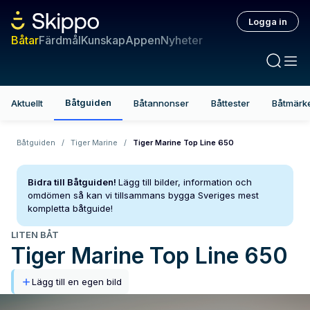
Logga in
Båtar
Färdmål
Kunskap
Appen
Nyheter
Båtguiden
Aktuellt
Båtannonser
Båttester
Båtmärk
Båtguiden
/
Tiger Marine
/
Tiger Marine Top Line 650
Bidra till Båtguiden!
Lägg till bilder, information och
omdömen så kan vi tillsammans bygga Sveriges mest
kompletta båtguide!
LITEN BÅT
Tiger Marine
Top Line 650
Lägg till en egen bild