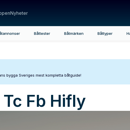
ppen
Nyheter
åtannonser
Båttester
Båtmärken
Båttyper
H
mans bygga Sveriges mest kompletta båtguide!
 Tc Fb Hifly