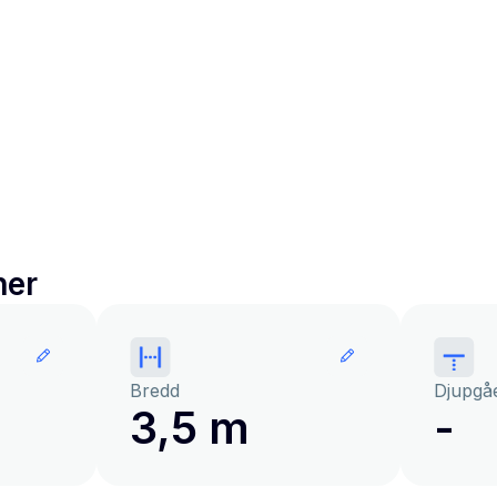
ner
Bredd
Djupgå
3,5 m
-