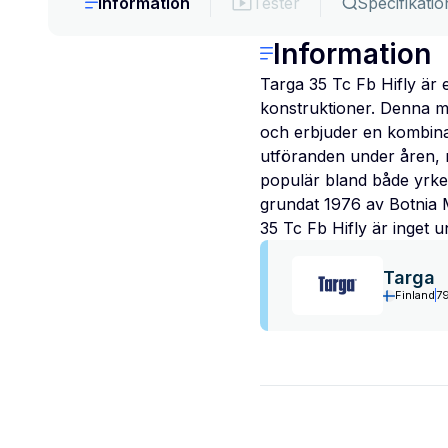
Information
Tester
Specifikatio
Information
Targa 35 Tc Fb Hifly är 
konstruktioner. Denna mo
och erbjuder en kombinati
utföranden under åren, m
populär bland både yrke
grundat 1976 av Botnia M
35 Tc Fb Hifly är inget 
Targa
Finland
79