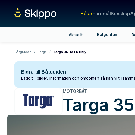
Båtar
Färdmål
Kunskap
A
Båtguiden
Aktuellt
B
Båtguiden
/
Targa
/
Targa 35 Tc Fb Hifly
Bidra till Båtguiden!
Lägg till bilder, information och omdömen så kan vi tillsam
MOTORBÅT
Targa
35