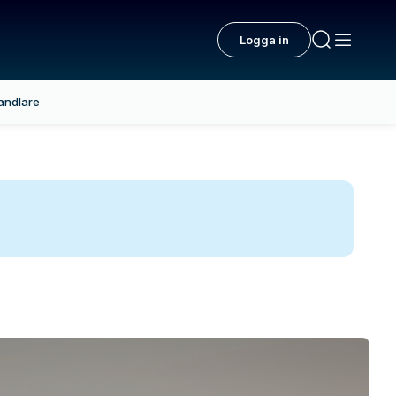
Logga in
andlare