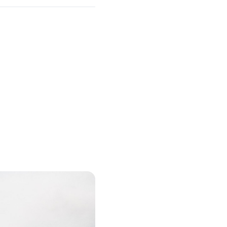
Targa 41 – med
utökad
satsning på
boendekomfort
I grunden en bruksbåt