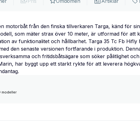
ner
Pris
Omdömen
Artiklar
en motorbåt från den finska tillverkaren Targa, känd för si
dell, som mäter strax över 10 meter, är utformad för att k
on av funktionalitet och hållbarhet. Targa 35 Tc Fb Hifly har
ed den senaste versionen fortfarande i produktion. Denna 
sverksamma och fritidsbåtsägare som söker pålitlighet och
arin, har byggt upp ett starkt rykte för att leverera högkva
undantag.
 modeller