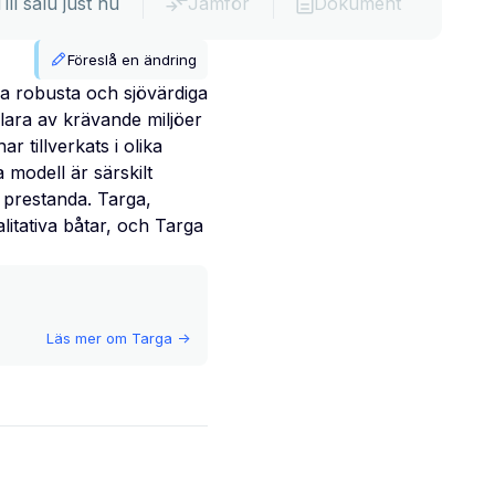
Till salu just nu
Jämför
Dokument
Föreslå en ändring
na robusta och sjövärdiga
lara av krävande miljöer
 tillverkats i olika
modell är särskilt
 prestanda. Targa,
litativa båtar, och Targa
Läs mer om
Targa
->