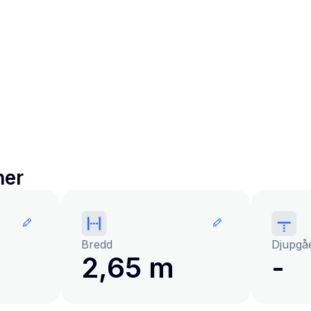
ner
Bredd
Djupgå
2,65 m
-