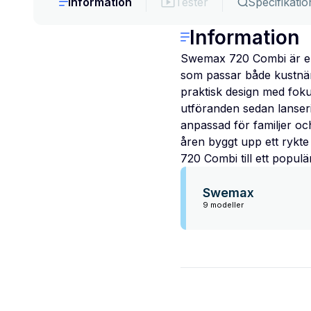
Information
Tester
Specifikatio
Information
Swemax 720 Combi är en 
som passar både kustnär
praktisk design med foku
utföranden sedan lanseri
anpassad för familjer oc
åren byggt upp ett rykte 
720 Combi till ett populä
Swemax
9 modeller