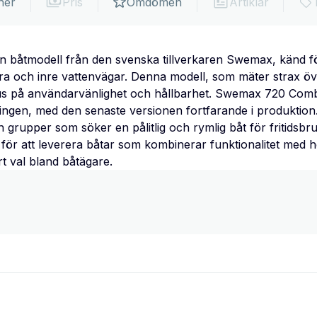
ner
Pris
Omdömen
Artiklar
båtmodell från den svenska tillverkaren Swemax, känd för 
a och inre vattenvägar. Denna modell, som mäter strax öve
s på användarvänlighet och hållbarhet. Swemax 720 Combi h
ngen, med den senaste versionen fortfarande i produktion.
h grupper som söker en pålitlig och rymlig båt för fritid
för att leverera båtar som kombinerar funktionalitet med hög
rt val bland båtägare.