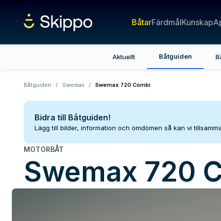
Båtar
Färdmål
Kunskap
A
Båtguiden
Aktuellt
B
Båtguiden
/
Swemax
/
Swemax 720 Combi
Bidra till Båtguiden!
Lägg till bilder, information och omdömen så kan vi tillsam
MOTORBÅT
Swemax
720 