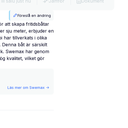
Till salu just nu
Jämför
Dokument
Föreslå en ändring
att skapa fritidsbåtar
r sju meter, erbjuder en
ar tillverkats i olika
 Denna båt är särskilt
sbruk. Swemax har genom
 kvalitet, vilket gör
Läs mer om
Swemax
->