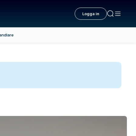
Logga in
andlare