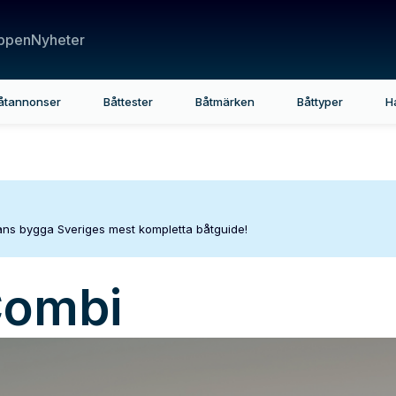
ppen
Nyheter
åtannonser
Båttester
Båtmärken
Båttyper
H
mans bygga Sveriges mest kompletta båtguide!
Combi