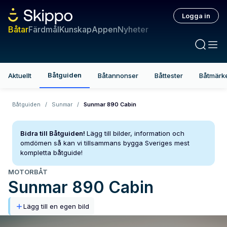
Logga in
Båtar
Färdmål
Kunskap
Appen
Nyheter
Båtguiden
Aktuellt
Båtannonser
Båttester
Båtmärk
Båtguiden
/
Sunmar
/
Sunmar 890 Cabin
Bidra till Båtguiden!
Lägg till bilder, information och
omdömen så kan vi tillsammans bygga Sveriges mest
kompletta båtguide!
MOTORBÅT
Sunmar
890 Cabin
Lägg till en egen bild