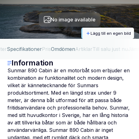
No image available
Lägg till en egen bild
ter
Specifikationer
Pris
Omdömen
Artiklar
Till salu just nu
Jäm
Information
Sunmar 890 Cabin är en motorbåt som erbjuder en
kombination av funktionalitet och modern design,
vilket är kännetecknande för Sunmars
produktsortiment. Med en längd strax under 9
meter, är denna båt utformad för att passa både
fritidsanvändare och professionella behov. Sunmar,
med sitt huvudkontor i Sverige, har en lång historia
av att tillverka båtar som är både hållbara och
användarvänliga. Sunmar 890 Cabin är inget
undantag, med ett rymligt däck och smarta