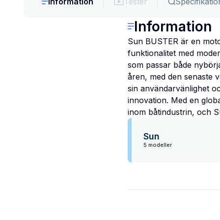
Information
Tester
Specifikatio
Information
Sun BUSTER är en motor
funktionalitet med moder
som passar både nybörja
åren, med den senaste ve
sin användarvänlighet oc
innovation. Med en globa
inom båtindustrin, och S
Sun
5 modeller