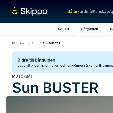
Båtar
Färdmål
Kunskap
A
Båtguiden
Aktuellt
B
Båtguiden
/
Sun
/
Sun BUSTER
Bidra till Båtguiden!
Lägg till bilder, information och omdömen så kan vi tillsam
MOTORBÅT
Sun
BUSTER