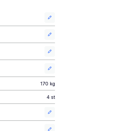
170
kg
4
st