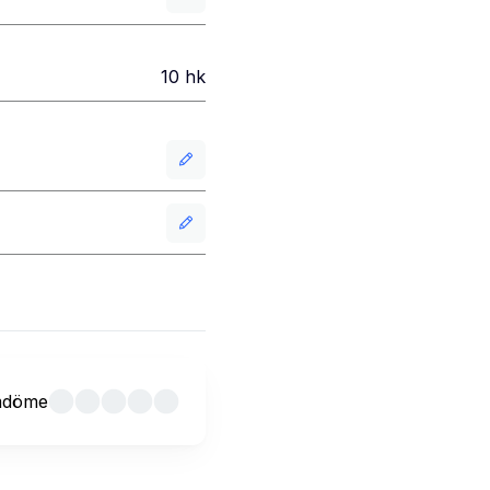
10
hk
mdöme