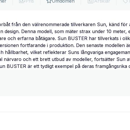
ner
Pris
Omdömen
Artiklar
båt från den välrenommerade tillverkaren Sun, känd för 
n design. Denna modell, som mäter strax under 10 meter, e
re och erfarna båtägare. Sun BUSTER har tillverkats i oli
rsionen fortfarande i produktion. Den senaste modellen är 
h hållbarhet, vilket reflekterar Suns långvariga engagemang
l närvaro och ett brett utbud av modeller, fortsätter Sun a
un BUSTER är ett tydligt exempel på deras framgångsrika de