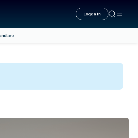
Logga in
andlare