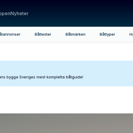
ppen
Nyheter
åtannonser
Båttester
Båtmärken
Båttyper
H
mans bygga Sveriges mest kompletta båtguide!