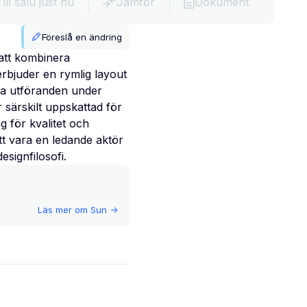
Till salu just nu
Jämför
Dokument
Föreslå en ändring
att kombinera
rbjuder en rymlig layout
ka utföranden under
särskilt uppskattad för
 för kvalitet och
tt vara en ledande aktör
signfilosofi.
Läs mer om
Sun
->